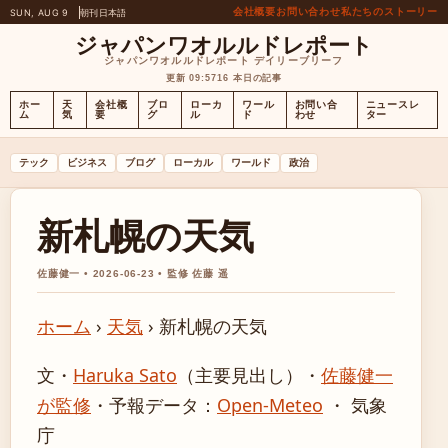
会社概要
お問い合わせ
私たちのストーリー
SUN, AUG 9
朝刊
日本語
ジャパンワオルルドレポート
ジャパンワオルルドレポート デイリーブリーフ
更新 09:57
16 本日の記事
ホー
天
会社概
ブロ
ローカ
ワール
お問い合
ニュースレ
ム
気
要
グ
ル
ド
わせ
ター
テック
ビジネス
ブログ
ローカル
ワールド
政治
新札幌の天気
佐藤健一 • 2026-06-23 • 監修 佐藤 遥
ホーム
›
天気
›
新札幌の天気
文・
Haruka Sato
（主要見出し）
・
佐藤健一
が監修
・
予報データ：
Open-Meteo
・ 気象
庁