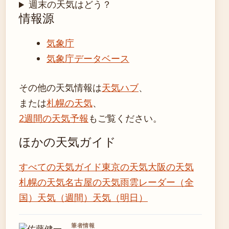
週末の天気はどう？
情報源
気象庁
気象庁データベース
その他の天気情報は
天気ハブ
、
または
札幌の天気
、
2週間の天気予報
もご覧ください。
ほかの天気ガイド
すべての天気ガイド
東京の天気
大阪の天気
札幌の天気
名古屋の天気
雨雲レーダー（全
国）
天気（週間）
天気（明日）
筆者情報