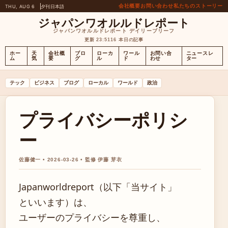
会社概要
お問い合わせ
私たちのストーリー
THU, AUG 6
夕刊
日本語
ジャパンワオルルドレポート
ジャパンワオルルドレポート デイリーブリーフ
更新 23:51
16 本日の記事
ホー
天
会社概
ブロ
ローカ
ワール
お問い合
ニュースレ
ム
気
要
グ
ル
ド
わせ
ター
テック
ビジネス
ブログ
ローカル
ワールド
政治
プライバシーポリシ
ー
佐藤健一 • 2026-03-26 • 監修 伊藤 芽衣
Japanworldreport（以下「当サイト」
といいます）は、
ユーザーのプライバシーを尊重し、