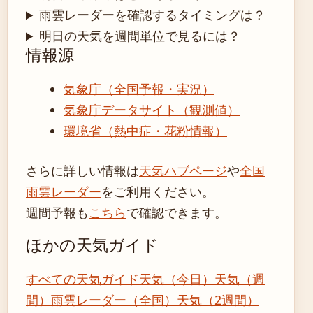
雨雲レーダーを確認するタイミングは？
明日の天気を週間単位で見るには？
情報源
気象庁（全国予報・実況）
気象庁データサイト（観測値）
環境省（熱中症・花粉情報）
さらに詳しい情報は
天気ハブページ
や
全国
雨雲レーダー
をご利用ください。
週間予報も
こちら
で確認できます。
ほかの天気ガイド
すべての天気ガイド
天気（今日）
天気（週
間）
雨雲レーダー（全国）
天気（2週間）