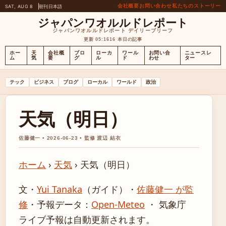
会社概要
お問い合わせ
私たちのストーリー
SAT, AUG 8
朝刊
日本語
ジャパンワオルルドレポート
ジャパンワオルルドレポート デイリーブリーフ
更新 05:16
16 本日の記事
ホー
天
会社概
ブロ
ローカ
ワール
お問い合
ニュースレ
ム
気
要
グ
ル
ド
わせ
ター
テック
ビジネス
ブログ
ローカル
ワールド
政治
天気（明日）
佐藤健一 • 2026-06-23 • 監修 渡辺 結衣
ホーム
›
天気
›
天気（明日）
文・
Yui Tanaka
（ガイド）
・
佐藤健一 が監
修
・
予報データ：
Open-Meteo
・ 気象庁
ライブ予報は自動更新されます。