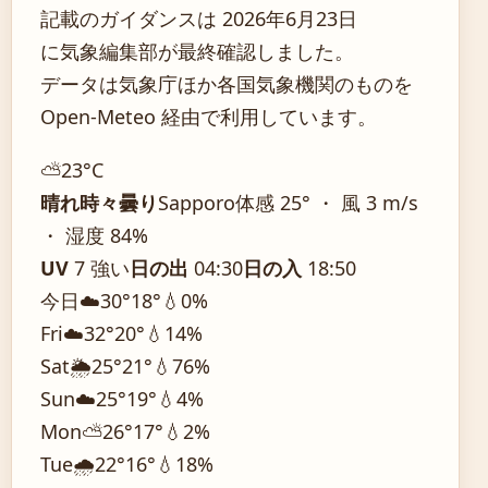
記載のガイダンスは 2026年6月23日
に気象編集部が最終確認しました。
データは気象庁ほか各国気象機関のものを
Open-Meteo 経由で利用しています。
⛅
23°
C
晴れ時々曇り
Sapporo
体感 25° ・ 風 3 m/s
・ 湿度 84%
UV
7 強い
日の出
04:30
日の入
18:50
今日
☁️
30°
18°
💧0%
Fri
☁️
32°
20°
💧14%
Sat
🌦️
25°
21°
💧76%
Sun
☁️
25°
19°
💧4%
Mon
⛅
26°
17°
💧2%
Tue
🌧️
22°
16°
💧18%