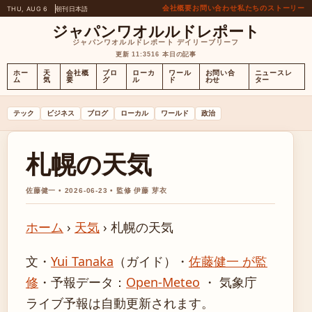
会社概要
お問い合わせ
私たちのストーリー
THU, AUG 6
朝刊
日本語
ジャパンワオルルドレポート
ジャパンワオルルドレポート デイリーブリーフ
更新 11:35
16 本日の記事
ホー
天
会社概
ブロ
ローカ
ワール
お問い合
ニュースレ
ム
気
要
グ
ル
ド
わせ
ター
テック
ビジネス
ブログ
ローカル
ワールド
政治
札幌の天気
佐藤健一 • 2026-06-23 • 監修 伊藤 芽衣
ホーム
›
天気
›
札幌の天気
文・
Yui Tanaka
（ガイド）
・
佐藤健一 が監
修
・
予報データ：
Open-Meteo
・ 気象庁
ライブ予報は自動更新されます。