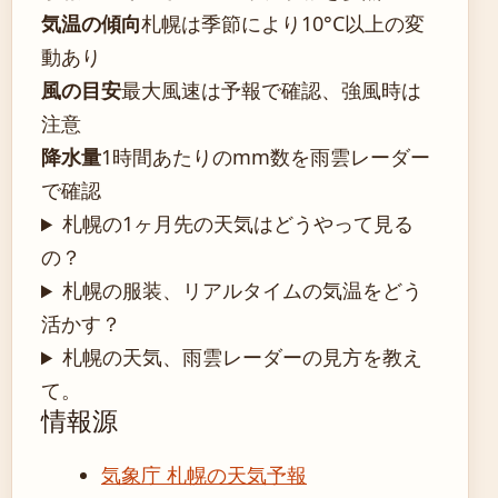
気温の傾向
札幌は季節により10°C以上の変
動あり
風の目安
最大風速は予報で確認、強風時は
注意
降水量
1時間あたりのmm数を雨雲レーダー
で確認
札幌の1ヶ月先の天気はどうやって見る
の？
札幌の服装、リアルタイムの気温をどう
活かす？
札幌の天気、雨雲レーダーの見方を教え
て。
情報源
気象庁 札幌の天気予報