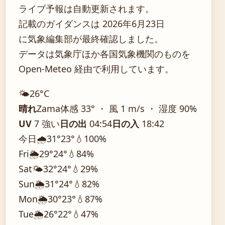
ライブ予報は自動更新されます。
記載のガイダンスは 2026年6月23日
に気象編集部が最終確認しました。
データは気象庁ほか各国気象機関のものを
Open-Meteo 経由で利用しています。
🌤️
26°
C
晴れ
Zama
体感 33° ・ 風 1 m/s ・ 湿度 90%
UV
7 強い
日の出
04:54
日の入
18:42
今日
🌧️
31°
23°
💧100%
Fri
🌦️
29°
24°
💧84%
Sat
🌤️
32°
24°
💧29%
Sun
🌦️
31°
24°
💧82%
Mon
🌦️
30°
23°
💧87%
Tue
🌦️
26°
22°
💧47%