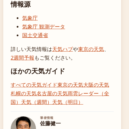
情報源
気象庁
気象庁 観測データ
国土交通省
詳しい天気情報は
天気ハブ
や
東京の天気
、
2週間予報
もご覧ください。
ほかの天気ガイド
すべての天気ガイド
東京の天気
大阪の天気
札幌の天気
名古屋の天気
雨雲レーダー（全
国）
天気（週間）
天気（明日）
筆者情報
佐藤健一