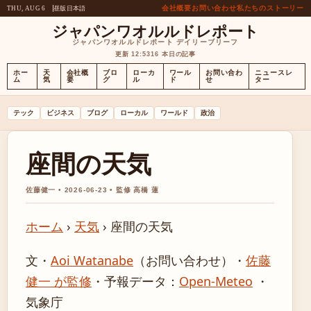
会社概要
お問い合わせ
私たちのストーリー
昼版
日本語
THU, AUG 6
ジャパンワオルルドレポート
ジャパンワオルルドレポート デイリーブリーフ
更新 12:53
16 本日の記事
ホー
天
会社概
ブロ
ローカ
ワール
お問い合わ
ニュースレ
ム
気
要
グ
ル
ド
せ
ター
テック
ビジネス
ブログ
ローカル
ワールド
政治
座間の天気
佐藤健一 • 2026-06-23 • 監修 高橋 蓮
ホーム
›
天気
›
座間の天気
文・
Aoi Watanabe
（お問い合わせ）
・
佐藤
健一 が監修
・
予報データ：
Open-Meteo
・
気象庁