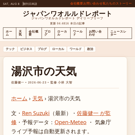
会社概要
お問い合わせ
私たちのストーリー
SAT, AUG 8
朝刊
日本語
ジャパンワオルルドレポート
ジャパンワオルルドレポート デイリーブリーフ
更新 04:48
16 本日の記事
ホー
天
会社概
ブロ
ローカ
ワール
お問い合
ニュースレ
ム
気
要
グ
ル
ド
わせ
ター
テック
ビジネス
ブログ
ローカル
ワールド
政治
湯沢市の天気
佐藤健一 • 2026-06-23 • 監修 小林 大智
ホーム
›
天気
›
湯沢市の天気
文・
Ren Suzuki
（最新）
・
佐藤健一 が監
修
・
予報データ：
Open-Meteo
・ 気象庁
ライブ予報は自動更新されます。