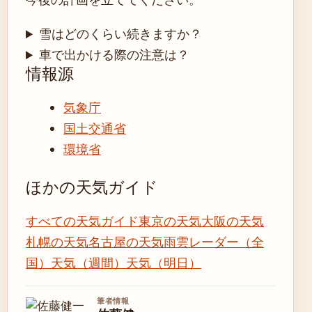
雪はどのくらい続きますか？
車で出かける際の注意は？
情報源
気象庁
国土交通省
環境省
ほかの天気ガイド
すべての天気ガイド
東京の天気
大阪の天気
札幌の天気
名古屋の天気
雨雲レーダー（全
国）
天気（週間）
天気（明日）
筆者情報