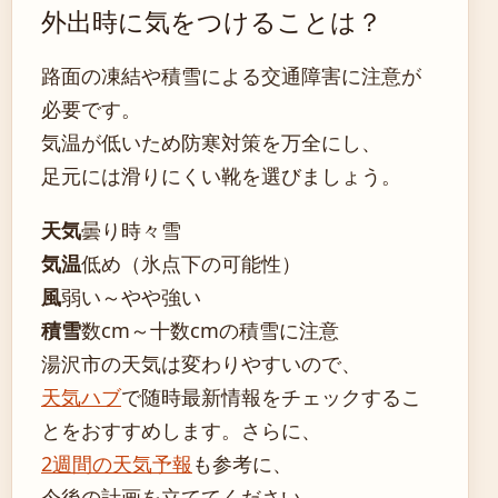
外出時に気をつけることは？
路面の凍結や積雪による交通障害に注意が
必要です。
気温が低いため防寒対策を万全にし、
足元には滑りにくい靴を選びましょう。
天気
曇り時々雪
気温
低め（氷点下の可能性）
風
弱い～やや強い
積雪
数cm～十数cmの積雪に注意
湯沢市の天気は変わりやすいので、
天気ハブ
で随時最新情報をチェックするこ
とをおすすめします。さらに、
2週間の天気予報
も参考に、
今後の計画を立ててください。