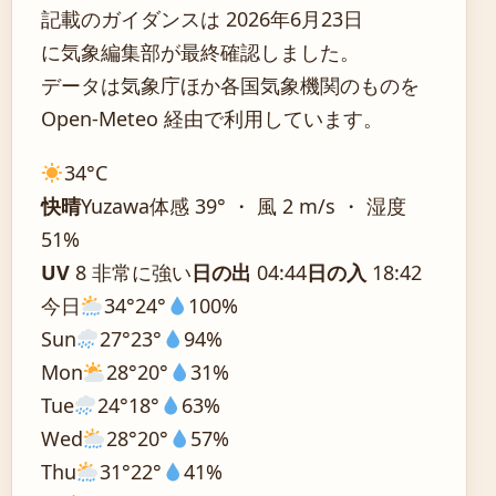
記載のガイダンスは 2026年6月23日
に気象編集部が最終確認しました。
データは気象庁ほか各国気象機関のものを
Open-Meteo 経由で利用しています。
34°
C
快晴
Yuzawa
体感 39° ・ 風 2 m/s ・ 湿度
51%
UV
8 非常に強い
日の出
04:44
日の入
18:42
今日
34°
24°
100%
Sun
27°
23°
94%
Mon
28°
20°
31%
Tue
24°
18°
63%
Wed
28°
20°
57%
Thu
31°
22°
41%