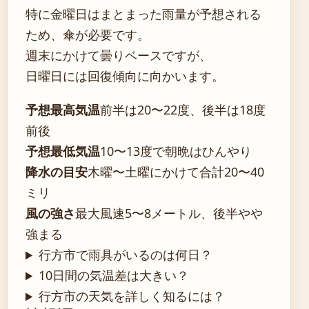
特に金曜日はまとまった雨量が予想される
ため、傘が必要です。
週末にかけて曇りベースですが、
日曜日には回復傾向に向かいます。
予想最高気温
前半は20〜22度、後半は18度
前後
予想最低気温
10〜13度で朝晩はひんやり
降水の目安
木曜〜土曜にかけて合計20〜40
ミリ
風の強さ
最大風速5〜8メートル、後半やや
強まる
行方市で雨具がいるのは何日？
10日間の気温差は大きい？
行方市の天気を詳しく知るには？