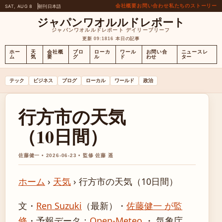
会社概要
お問い合わせ
私たちのストーリー
SAT, AUG 8
朝刊
日本語
ジャパンワオルルドレポート
ジャパンワオルルドレポート デイリーブリーフ
更新 09:18
16 本日の記事
ホー
天
会社概
ブロ
ローカ
ワール
お問い合
ニュースレ
ム
気
要
グ
ル
ド
わせ
ター
テック
ビジネス
ブログ
ローカル
ワールド
政治
行方市の天気
（10日間）
佐藤健一 • 2026-06-23 • 監修 佐藤 遥
ホーム
›
天気
›
行方市の天気（10日間）
文・
Ren Suzuki
（最新）
・
佐藤健一 が監
修
・
予報データ：
Open-Meteo
・ 気象庁