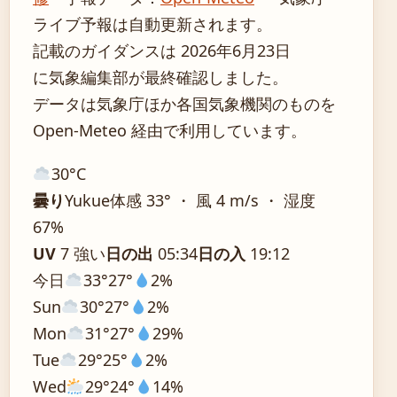
ライブ予報は自動更新されます。
記載のガイダンスは 2026年6月23日
に気象編集部が最終確認しました。
データは気象庁ほか各国気象機関のものを
Open-Meteo 経由で利用しています。
30°
C
曇り
Yukue
体感 33° ・ 風 4 m/s ・ 湿度
67%
UV
7 強い
日の出
05:34
日の入
19:12
今日
33°
27°
2%
Sun
30°
27°
2%
Mon
31°
27°
29%
Tue
29°
25°
2%
Wed
29°
24°
14%