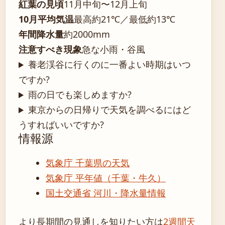
紅葉の見頃
11月中旬〜12月上旬
10月平均気温
最高約21℃／最低約13℃
年間降水量
約2000mm
注意すべき現象
急な小雨・谷風
養老渓谷に行くのに一番よい時期はいつ
ですか?
雨の日でも楽しめますか?
東京からの日帰りで天気を調べるにはど
うすればいいですか?
情報源
気象庁 千葉県の天気
気象庁 平年値（千葉・牛久）
国土交通省 河川・降水量情報
より長期間の見通しを知りたい方は
2週間天