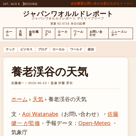
会社概要
お問い合わせ
私たちのストーリー
SAT, AUG 8
朝刊
日本語
ジャパンワオルルドレポート
ジャパンワオルルドレポート デイリーブリーフ
更新 02:57
16 本日の記事
ホー
天
会社概
ブロ
ローカ
ワール
お問い合
ニュースレ
ム
気
要
グ
ル
ド
わせ
ター
テック
ビジネス
ブログ
ローカル
ワールド
政治
養老渓谷の天気
佐藤健一 • 2026-06-23 • 監修 伊藤 芽衣
ホーム
›
天気
›
養老渓谷の天気
文・
Aoi Watanabe
（お問い合わせ）
・
佐藤
健一 が監修
・
予報データ：
Open-Meteo
・
気象庁