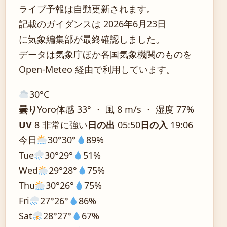
ライブ予報は自動更新されます。
記載のガイダンスは 2026年6月23日
に気象編集部が最終確認しました。
データは気象庁ほか各国気象機関のものを
Open-Meteo 経由で利用しています。
30°
C
曇り
Yoro
体感 33° ・ 風 8 m/s ・ 湿度 77%
UV
8 非常に強い
日の出
05:50
日の入
19:06
今日
30°
30°
89%
Tue
30°
29°
51%
Wed
29°
28°
75%
Thu
30°
26°
75%
Fri
27°
26°
86%
Sat
28°
27°
67%