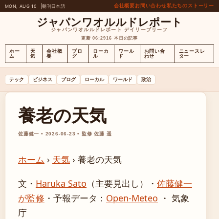
会社概要
お問い合わせ
私たちのストーリー
MON, AUG 10
朝刊
日本語
ジャパンワオルルドレポート
ジャパンワオルルドレポート デイリーブリーフ
更新 06:29
16 本日の記事
ホー
天
会社概
ブロ
ローカ
ワール
お問い合
ニュースレ
ム
気
要
グ
ル
ド
わせ
ター
テック
ビジネス
ブログ
ローカル
ワールド
政治
養老の天気
佐藤健一 • 2026-06-23 • 監修 佐藤 遥
ホーム
›
天気
›
養老の天気
文・
Haruka Sato
（主要見出し）
・
佐藤健一
が監修
・
予報データ：
Open-Meteo
・ 気象
庁