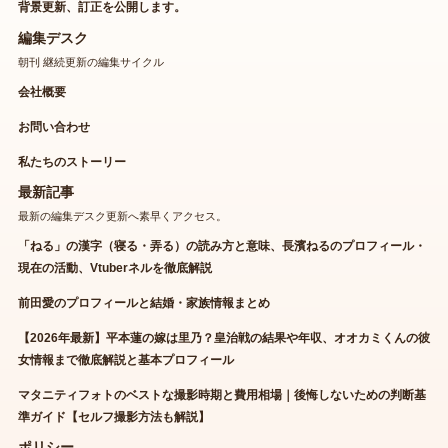
背景更新、訂正を公開します。
編集デスク
朝刊 継続更新の編集サイクル
会社概要
お問い合わせ
私たちのストーリー
最新記事
最新の編集デスク更新へ素早くアクセス。
「ねる」の漢字（寝る・弄る）の読み方と意味、長濱ねるのプロフィール・
現在の活動、Vtuberネルを徹底解説
前田愛のプロフィールと結婚・家族情報まとめ
【2026年最新】平本蓮の嫁は里乃？皇治戦の結果や年収、オオカミくんの彼
女情報まで徹底解説と基本プロフィール
マタニティフォトのベストな撮影時期と費用相場｜後悔しないための判断基
準ガイド【セルフ撮影方法も解説】
ポリシー