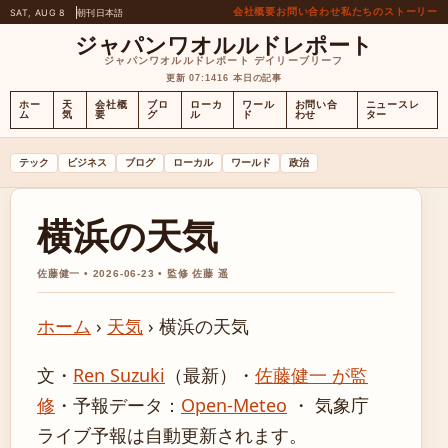
会社概要
お問い合わせ
私たちのストーリー
SAT, AUG 8
朝刊
日本語
ジャパンワオルルドレポート
ジャパンワオルルドレポート デイリーブリーフ
更新 07:14
16 本日の記事
ホー
天
会社概
ブロ
ローカ
ワール
お問い合
ニュースレ
ム
気
要
グ
ル
ド
わせ
ター
テック
ビジネス
ブログ
ローカル
ワールド
政治
横浜の天気
佐藤健一 • 2026-06-23 • 監修 佐藤 遥
ホーム
›
天気
›
横浜の天気
文・
Ren Suzuki
（最新）
・
佐藤健一 が監
修
・
予報データ：
Open-Meteo
・ 気象庁
ライブ予報は自動更新されます。