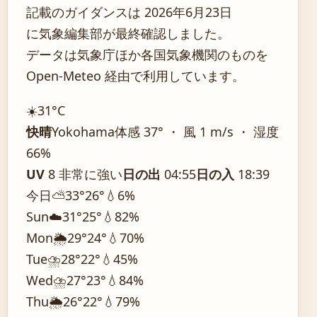
記載のガイダンスは 2026年6月23日
に気象編集部が最終確認しました。
データは気象庁ほか各国気象機関のものを
Open-Meteo 経由で利用しています。
☀️
31°
C
快晴
Yokohama
体感 37° ・ 風 1 m/s ・ 湿度
66%
UV
8 非常に強い
日の出
04:55
日の入
18:39
今日
⛅
33°
26°
💧6%
Sun
☁️
31°
25°
💧82%
Mon
🌦️
29°
24°
💧70%
Tue
⛈️
28°
22°
💧45%
Wed
⛈️
27°
23°
💧84%
Thu
🌦️
26°
22°
💧79%