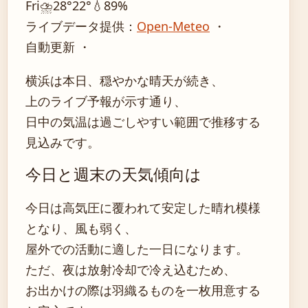
Fri
⛈️
28°
22°
💧89%
ライブデータ提供：
Open-Meteo
・
自動更新 ・
横浜は本日、穏やかな晴天が続き、
上のライブ予報が示す通り、
日中の気温は過ごしやすい範囲で推移する
見込みです。
今日と週末の天気傾向は
今日は高気圧に覆われて安定した晴れ模様
となり、風も弱く、
屋外での活動に適した一日になります。
ただ、夜は放射冷却で冷え込むため、
お出かけの際は羽織るものを一枚用意する