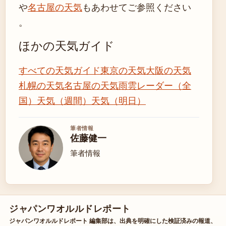
や
名古屋の天気
もあわせてご参照ください
。
ほかの天気ガイド
すべての天気ガイド
東京の天気
大阪の天気
札幌の天気
名古屋の天気
雨雲レーダー（全
国）
天気（週間）
天気（明日）
筆者情報
佐藤健一
筆者情報
ジャパンワオルルドレポート
ジャパンワオルルドレポート 編集部は、出典を明確にした検証済みの報道、