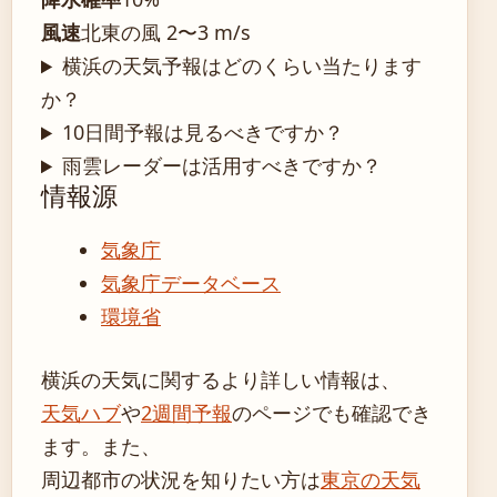
風速
北東の風 2〜3 m/s
横浜の天気予報はどのくらい当たります
か？
10日間予報は見るべきですか？
雨雲レーダーは活用すべきですか？
情報源
気象庁
気象庁データベース
環境省
横浜の天気に関するより詳しい情報は、
天気ハブ
や
2週間予報
のページでも確認でき
ます。また、
周辺都市の状況を知りたい方は
東京の天気