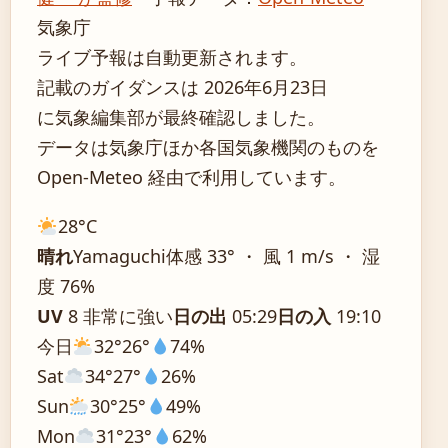
気象庁
ライブ予報は自動更新されます。
記載のガイダンスは 2026年6月23日
に気象編集部が最終確認しました。
データは気象庁ほか各国気象機関のものを
Open-Meteo 経由で利用しています。
28°
C
晴れ
Yamaguchi
体感 33° ・ 風 1 m/s ・ 湿
度 76%
UV
8 非常に強い
日の出
05:29
日の入
19:10
今日
32°
26°
74%
Sat
34°
27°
26%
Sun
30°
25°
49%
Mon
31°
23°
62%