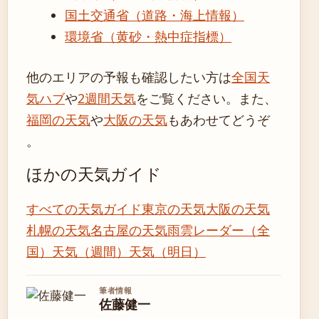
国土交通省（道路・海上情報）
環境省（黄砂・熱中症指標）
他のエリアの予報も確認したい方は
全国天
気ハブ
や
2週間天気
をご覧ください。また、
福岡の天気
や
大阪の天気
もあわせてどうぞ
。
ほかの天気ガイド
すべての天気ガイド
東京の天気
大阪の天気
札幌の天気
名古屋の天気
雨雲レーダー（全
国）
天気（週間）
天気（明日）
筆者情報
佐藤健一