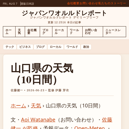
会社概要
お問い合わせ
私たちのストーリー
FRI, AUG 7
昼版
日本語
ジャパンワオルルドレポート
ジャパンワオルルドレポート デイリーブリーフ
更新 12:25
16 本日の記事
ホー
天
会社概
ブロ
ローカ
ワール
お問い合
ニュースレ
ム
気
要
グ
ル
ド
わせ
ター
テック
ビジネス
ブログ
ローカル
ワールド
政治
山口県の天気
（10日間）
佐藤健一 • 2026-06-23 • 監修 伊藤 芽衣
ホーム
›
天気
›
山口県の天気（10日間）
文・
Aoi Watanabe
（お問い合わせ）
・
佐藤
健一 が監修
・
予報データ：
Open-Meteo
・