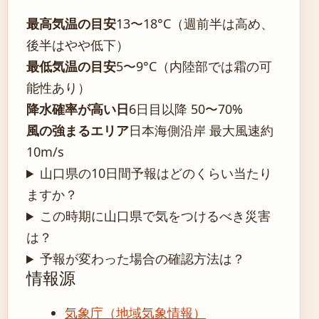
最高気温の目安
13〜18°C（週前半は高め、
後半はやや低下）
最低気温の目安
5〜9°C（内陸部では霜の可
能性あり）
降水確率が高い日
6日目以降 50〜70%
風の強まるエリア
日本海側沿岸 最大風速約
10m/s
山口県の10日間予報はどのくらい当たり
ますか？
この時期に山口県で気をつけるべき災害
は？
予報が変わった場合の確認方法は？
情報源
気象庁（地域気象情報）