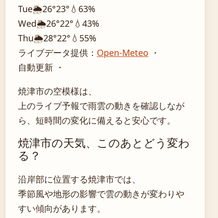
Tue
🌦️
26°
23°
💧63%
Wed
🌦️
26°
22°
💧43%
Thu
🌦️
28°
22°
💧55%
ライブデータ提供：
Open-Meteo
・
自動更新 ・
焼津市の空模様は、
上のライブ予報で雨雲の動きを確認しなが
ら、短時間の変化に備えると安心です。
焼津市の天気、このあとどう変わ
る？
沿岸部に位置する焼津市では、
季節風や地形の影響で雲の動きが変わりや
すい傾向があります。