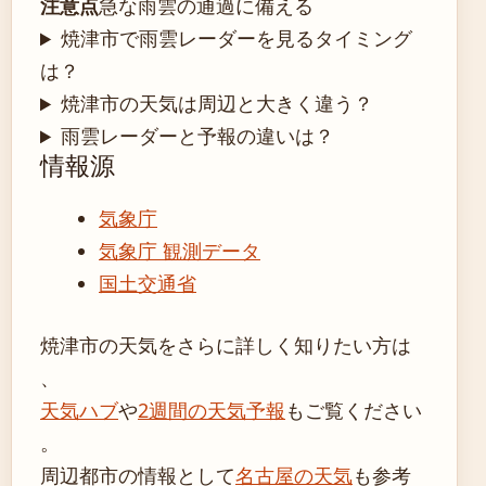
注意点
急な雨雲の通過に備える
焼津市で雨雲レーダーを見るタイミング
は？
焼津市の天気は周辺と大きく違う？
雨雲レーダーと予報の違いは？
情報源
気象庁
気象庁 観測データ
国土交通省
焼津市の天気をさらに詳しく知りたい方は
、
天気ハブ
や
2週間の天気予報
もご覧ください
。
周辺都市の情報として
名古屋の天気
も参考