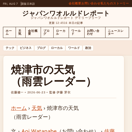
会社概要
お問い合わせ
私たちのストーリー
FRI, AUG 7
昼版
日本語
ジャパンワオルルドレポート
ジャパンワオルルドレポート デイリーブリーフ
更新 12:45
16 本日の記事
ホー
天
会社概
ブロ
ローカ
ワール
お問い合
ニュースレ
ム
気
要
グ
ル
ド
わせ
ター
テック
ビジネス
ブログ
ローカル
ワールド
政治
焼津市の天気
（雨雲レーダー）
佐藤健一 • 2026-06-23 • 監修 伊藤 芽衣
ホーム
›
天気
›
焼津市の天気
（雨雲レーダー）
文・
Aoi Watanabe
（お問い合わせ）
・
佐藤