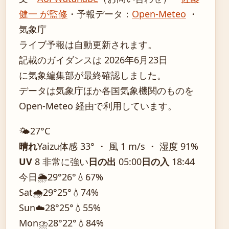
健一 が監修
・
予報データ：
Open-Meteo
・
気象庁
ライブ予報は自動更新されます。
記載のガイダンスは 2026年6月23日
に気象編集部が最終確認しました。
データは気象庁ほか各国気象機関のものを
Open-Meteo 経由で利用しています。
🌤️
27°
C
晴れ
Yaizu
体感 33° ・ 風 1 m/s ・ 湿度 91%
UV
8 非常に強い
日の出
05:00
日の入
18:44
今日
🌦️
29°
26°
💧67%
Sat
🌧️
29°
25°
💧74%
Sun
☁️
28°
25°
💧55%
Mon
⛈️
28°
22°
💧84%