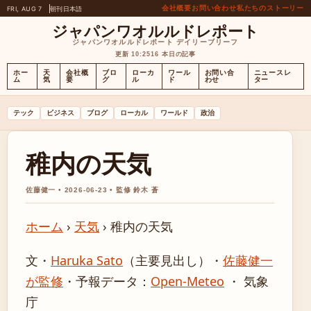
会社概要
お問い合わせ
私たちのストーリー
FRI, AUG 7
朝刊
日本語
ジャパンワオルルドレポート
ジャパンワオルルドレポート デイリーブリーフ
更新 10:25
16 本日の記事
ホー
天
会社概
ブロ
ローカ
ワール
お問い合
ニュースレ
ム
気
要
グ
ル
ド
わせ
ター
テック
ビジネス
ブログ
ローカル
ワールド
政治
稚内の天気
佐藤健一 • 2026-06-23 • 監修 鈴木 蒼
ホーム
›
天気
›
稚内の天気
文・
Haruka Sato
（主要見出し）
・
佐藤健一
が監修
・
予報データ：
Open-Meteo
・ 気象
庁