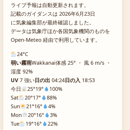
ライブ予報は自動更新されます。
記載のガイダンスは 2026年6月23日
に気象編集部が最終確認しました。
データは気象庁ほか各国気象機関のものを
Open-Meteo 経由で利用しています。
24°
C
弱い霧雨
Wakkanai
体感 25° ・ 風 6 m/s ・
湿度 92%
UV
7 強い
日の出
04:24
日の入
18:53
今日
25°
19°
100%
Sat
20°
17°
88%
Sun
21°
16°
4%
Mon
20°
16°
3%
Tue
19°
16°
22%