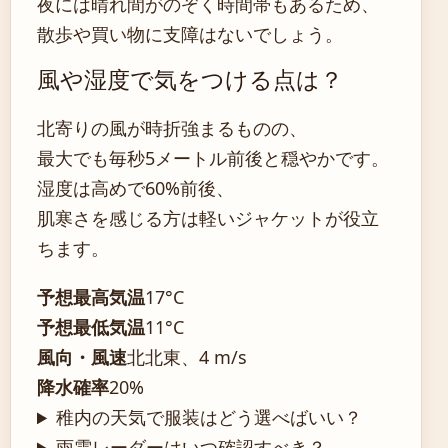
夜には晴れ間がのぞく時間帯もあるため、
散歩や買い物に支障はないでしょう。
風や湿度で気をつける点は？
北寄りの風が時折強まるものの、
最大でも毎秒5メートル前後と穏やかです。
湿度は高めで60%前後、
肌寒さを感じる方は軽いジャケットが役立
ちます。
予想最高気温
17°C
予想最低気温
11°C
風向・風速
北北東、4 m/s
降水確率
20%
稚内の天気で服装はどう選べばいい？
雨雲レーダーはいつ確認すべき？