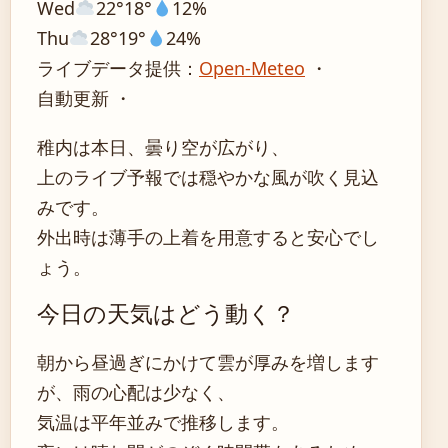
Wed
22°
18°
12%
Thu
28°
19°
24%
ライブデータ提供：
Open-Meteo
・
自動更新 ・
稚内は本日、曇り空が広がり、
上のライブ予報では穏やかな風が吹く見込
みです。
外出時は薄手の上着を用意すると安心でし
ょう。
今日の天気はどう動く？
朝から昼過ぎにかけて雲が厚みを増します
が、雨の心配は少なく、
気温は平年並みで推移します。