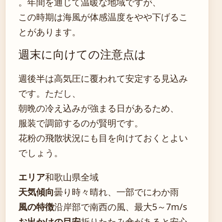
。年間を通じて温暖な地域ですが、
この時期は海風が体感温度をやや下げるこ
とがあります。
週末に向けての注意点は
週後半は高気圧に覆われて安定する見込み
です。ただし、
朝晩の冷え込みが強まる日があるため、
服装で調節するのが賢明です。
花粉の飛散状況にも目を向けておくとよい
でしょう。
エリア
和歌山県全域
天気傾向
曇り時々晴れ、一部でにわか雨
風の特徴
沿岸部で南西の風、最大5～7m/s
お出かけの目安
折りたたみ傘があると安心