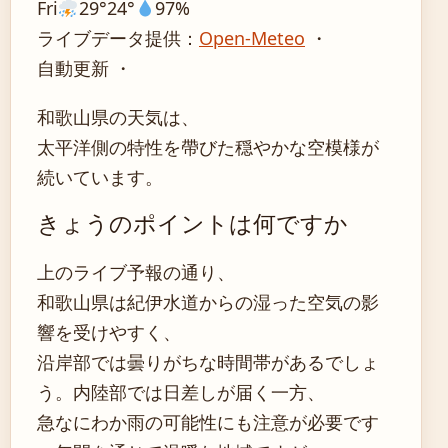
Fri
29°
24°
97%
ライブデータ提供：
Open-Meteo
・
自動更新 ・
和歌山県の天気は、
太平洋側の特性を帶びた穏やかな空模様が
続いています。
きょうのポイントは何ですか
上のライブ予報の通り、
和歌山県は紀伊水道からの湿った空気の影
響を受けやすく、
沿岸部では曇りがちな時間帯があるでしょ
う。内陸部では日差しが届く一方、
急なにわか雨の可能性にも注意が必要です