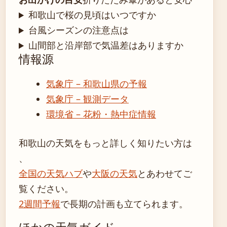
和歌山で桜の見頃はいつですか
台風シーズンの注意点は
山間部と沿岸部で気温差はありますか
情報源
気象庁 – 和歌山県の予報
気象庁 – 観測データ
環境省 – 花粉・熱中症情報
和歌山の天気をもっと詳しく知りたい方は
、
全国の天気ハブ
や
大阪の天気
とあわせてご
覧ください。
2週間予報
で長期の計画も立てられます。