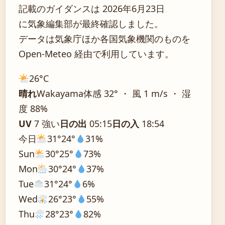
記載のガイダンスは 2026年6月23日
に気象編集部が最終確認しました。
データは気象庁ほか各国気象機関のものを
Open-Meteo 経由で利用しています。
26°
C
晴れ
Wakayama
体感 32° ・ 風 1 m/s ・ 湿
度 88%
UV
7 強い
日の出
05:15
日の入
18:54
今日
31°
24°
31%
Sun
30°
25°
73%
Mon
30°
24°
37%
Tue
31°
24°
6%
Wed
26°
23°
55%
Thu
28°
23°
82%