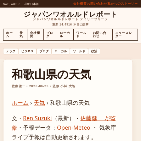
会社概要
お問い合わせ
私たちのストーリー
SAT, AUG 8
昼版
日本語
ジャパンワオルルドレポート
ジャパンワオルルドレポート デイリーブリーフ
更新 14:49
16 本日の記事
ホー
天
会社概
ブロ
ローカ
ワール
お問い合
ニュースレ
ム
気
要
グ
ル
ド
わせ
ター
テック
ビジネス
ブログ
ローカル
ワールド
政治
和歌山県の天気
佐藤健一 • 2026-06-23 • 監修 小林 大智
ホーム
›
天気
›
和歌山県の天気
文・
Ren Suzuki
（最新）
・
佐藤健一 が監
修
・
予報データ：
Open-Meteo
・ 気象庁
ライブ予報は自動更新されます。