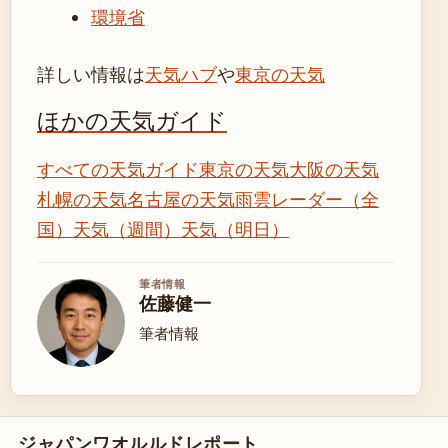
環境省
詳しい情報は
天気ハブ
や
東京の天気
ほかの天気ガイド
すべての天気ガイド
東京の天気
大阪の天気
札幌の天気
名古屋の天気
雨雲レーダー（全
国）
天気（週間）
天気（明日）
筆者情報
佐藤健一
筆者情報
ジャパンワオルルドレポート