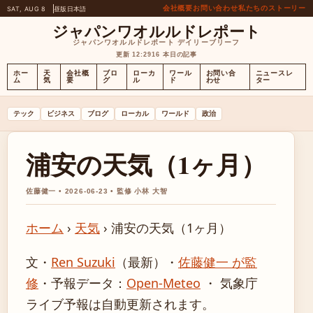
会社概要
お問い合わせ
私たちのストーリー
SAT, AUG 8
昼版
日本語
ジャパンワオルルドレポート
ジャパンワオルルドレポート デイリーブリーフ
更新 12:29
16 本日の記事
ホー
天
会社概
ブロ
ローカ
ワール
お問い合
ニュースレ
ム
気
要
グ
ル
ド
わせ
ター
テック
ビジネス
ブログ
ローカル
ワールド
政治
浦安の天気（1ヶ月）
佐藤健一 • 2026-06-23 • 監修 小林 大智
ホーム
›
天気
›
浦安の天気（1ヶ月）
文・
Ren Suzuki
（最新）
・
佐藤健一 が監
修
・
予報データ：
Open-Meteo
・ 気象庁
ライブ予報は自動更新されます。