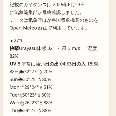
記載のガイダンスは 2026年6月23日
に気象編集部が最終確認しました。
データは気象庁ほか各国気象機関のものを
Open-Meteo 経由で利用しています。
☀️
27°
C
快晴
Urayasu
体感 32° ・ 風 3 m/s ・ 湿度
82%
UV
8 非常に強い
日の出
04:53
日の入
18:38
今日
🌦️
32°
27°
💧20%
Sun
🌦️
30°
25°
💧80%
Mon
⛅
29°
24°
💧51%
Tue
⛈️
30°
23°
💧50%
Wed
⛈️
26°
23°
💧88%
Thu
🌦️
29°
23°
💧88%