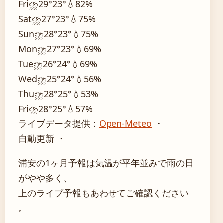
Fri
⛈️
29°
23°
💧82%
Sat
⛈️
27°
23°
💧75%
Sun
⛈️
28°
23°
💧75%
Mon
⛈️
27°
23°
💧69%
Tue
⛈️
26°
24°
💧69%
Wed
⛈️
25°
24°
💧56%
Thu
⛈️
28°
25°
💧53%
Fri
⛈️
28°
25°
💧57%
ライブデータ提供：
Open-Meteo
・
自動更新 ・
浦安の1ヶ月予報は気温が平年並みで雨の日
がやや多く、
上のライブ予報もあわせてご確認ください
。