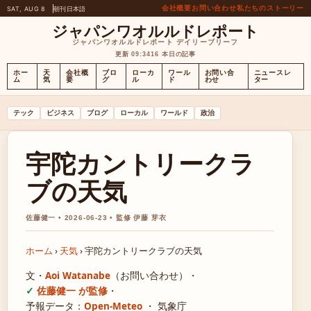
会社概要
お問い合わせ
私たちのストーリー
SAT, AUG 8
朝刊
日本語
ジャパンワオルルドレポート
ジャパンワオルルドレポート デイリーブリーフ
更新 09:34
16 本日の記事
ホー
天
会社概
ブロ
ローカ
ワール
お問い合
ニュースレ
ム
気
要
グ
ル
ド
わせ
ター
テック
ビジネス
ブログ
ローカル
ワールド
政治
宇陀カントリークラ
ブの天気
佐藤健一 • 2026-06-23 • 監修 伊藤 芽衣
ホーム
›
天気
›
宇陀カントリークラブの天気
文・
Aoi Watanabe
（お問い合わせ）
・
佐藤健一 が監修
・
予報データ：
Open-Meteo
・ 気象庁