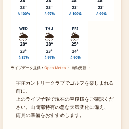
28°
28°
28°
28°
23°
23°
23°
23°
💧100%
💧97%
💧100%
💧99%
WED
THU
FRI
🌦️
🌦️
🌦️
28°
28°
25°
23°
23°
24°
💧87%
💧97%
💧90%
ライブデータ提供：
Open-Meteo
・ 自動更新 ・
宇陀カントリークラブでゴルフを楽しまれる
前に、
上のライブ予報で現在の空模様をご確認くだ
さい。山間部特有の急な天気変化に備え、
雨具の準備をおすすめします。