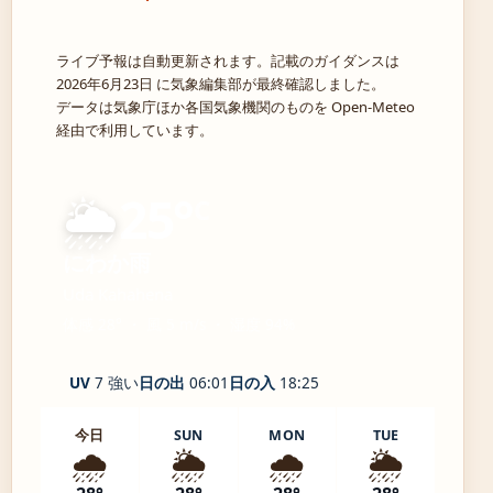
ライブ予報は自動更新されます。記載のガイダンスは
2026年6月23日 に気象編集部が最終確認しました。
データは気象庁ほか各国気象機関のものを Open-Meteo
経由で利用しています。
🌦️
25°
C
にわか雨
Uda Kahahena
体感 28° ・ 風 5 m/s ・ 湿度 94%
UV
7 強い
日の出
06:01
日の入
18:25
今日
SUN
MON
TUE
🌧️
🌦️
🌧️
🌦️