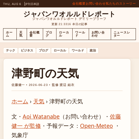
会社概要
お問い合わせ
私たちのストーリー
THU, AUG 6
夕刊
日本語
ジャパンワオルルドレポート
ジャパンワオルルドレポート デイリーブリーフ
更新 21:33
16 本日の記事
ホー
天
会社概
ブロ
ローカ
ワール
お問い合
ニュースレ
ム
気
要
グ
ル
ド
わせ
ター
テック
ビジネス
ブログ
ローカル
ワールド
政治
津野町の天気
佐藤健一 • 2026-06-23 • 監修 渡辺 結衣
ホーム
›
天気
›
津野町の天気
文・
Aoi Watanabe
（お問い合わせ）
・
佐藤
健一 が監修
・
予報データ：
Open-Meteo
・
気象庁