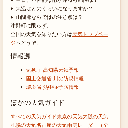
気温はどのくらいになりますか？
山間部ならではの注意点は？
津野町に限らず、
全国の天気を知りたい方は
天気トップペー
ジ
へどうぞ。
情報源
気象庁 高知県天気予報
国土交通省 川の防災情報
環境省 熱中症予防情報
ほかの天気ガイド
すべての天気ガイド
東京の天気
大阪の天気
札幌の天気
名古屋の天気
雨雲レーダー（全