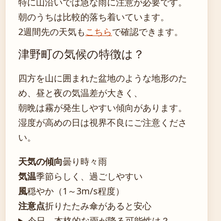
特に山沿いでは急な雨に注意が必要です。
朝のうちは比較的落ち着いています。
2週間先の天気も
こちら
で確認できます。
津野町の気候の特徴は？
四方を山に囲まれた盆地のような地形のた
め、昼と夜の気温差が大きく、
朝晩は霧が発生しやすい傾向があります。
湿度が高めの日は視界不良にご注意くださ
い。
天気の傾向
曇り時々雨
気温
季節らしく、過ごしやすい
風
穏やか（1～3m/s程度）
注意点
折りたたみ傘があると安心
今日、本格的な雨が降る可能性は？