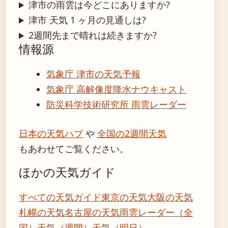
津市の雨雲は今どこにありますか?
津市 天気 1 ヶ月の見通しは?
2週間先まで晴れは続きますか?
情報源
気象庁 津市の天気予報
気象庁 高解像度降水ナウキャスト
防災科学技術研究所 雨雲レーダー
日本の天気ハブ
や
全国の2週間天気
もあわせてご覧ください。
ほかの天気ガイド
すべての天気ガイド
東京の天気
大阪の天気
札幌の天気
名古屋の天気
雨雲レーダー（全
国）
天気（週間）
天気（明日）