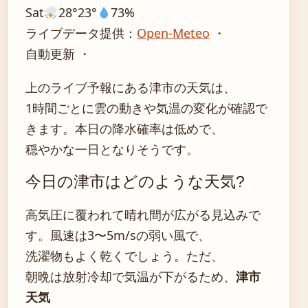
Sat
28°
23°
73%
ライブデータ提供：
Open-Meteo
・
自動更新 ・
上のライブ予報にある津市の天気は、
1時間ごとに雲の動きや気温の変化が確認で
きます。本日の降水確率は低めで、
穏やかな一日となりそうです。
今日の津市はどのような天気?
高気圧に覆われて晴れ間が広がる見込みで
す。風速は3〜5m/sの弱い風で、
洗濯物もよく乾くでしょう。ただ、
朝晩は放射冷却で気温が下がるため、
津市
天気