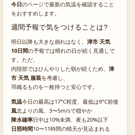
今日
のページで最新の気温を確認すること
をおすすめします。
週間予報で気をつけることは?
明日以降も大きな崩れはなく、
津市 天気
10日間
の予報では晴れの日が続く見通しで
す。ただ、
内陸部ではひんやりした朝が続くため、
津
市 天気 服装
を考慮し、
羽織るものを一枚持つと安心です。
気温
今日の最高は17°C程度、最低は9°C前後
風
北よりの風、3〜5m/sで穏やか
降水確率
日中は10%未満、夜も20%以下
日照時間
10〜11時間の晴天が見込まれる