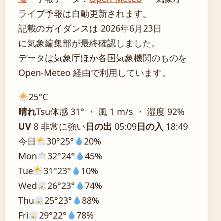
ライブ予報は自動更新されます。
記載のガイダンスは 2026年6月23日
に気象編集部が最終確認しました。
データは気象庁ほか各国気象機関のものを
Open-Meteo 経由で利用しています。
25°
C
晴れ
Tsu
体感 31° ・ 風 1 m/s ・ 湿度 92%
UV
8 非常に強い
日の出
05:09
日の入
18:49
今日
30°
25°
20%
Mon
32°
24°
45%
Tue
31°
23°
10%
Wed
26°
23°
74%
Thu
25°
23°
88%
Fri
29°
22°
78%