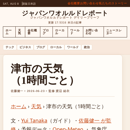
会社概要
お問い合わせ
私たちのストーリー
SAT, AUG 8
昼版
日本語
ジャパンワオルルドレポート
ジャパンワオルルドレポート デイリーブリーフ
更新 17:53
16 本日の記事
ホー
天
会社概
ブロ
ローカ
ワール
お問い合
ニュースレ
ム
気
要
グ
ル
ド
わせ
ター
テック
ビジネス
ブログ
ローカル
ワールド
政治
津市の天気
（1時間ごと）
佐藤健一 • 2026-06-23 • 監修 渡辺 結衣
ホーム
›
天気
›
津市の天気（1時間ごと）
文・
Yui Tanaka
（ガイド）
・
佐藤健一 が監
修
・
予報データ：
Open-Meteo
・ 気象庁