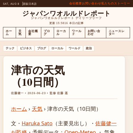
会社概要
お問い合わせ
私たちのストーリー
SAT, AUG 8
昼版
日本語
ジャパンワオルルドレポート
ジャパンワオルルドレポート デイリーブリーフ
更新 15:58
16 本日の記事
ホー
天
会社概
ブロ
ローカ
ワール
お問い合
ニュースレ
ム
気
要
グ
ル
ド
わせ
ター
テック
ビジネス
ブログ
ローカル
ワールド
政治
津市の天気
（10日間）
佐藤健一 • 2026-06-23 • 監修 佐藤 遥
ホーム
›
天気
›
津市の天気（10日間）
文・
Haruka Sato
（主要見出し）
・
佐藤健一
が監修
・
予報データ：
Open-Meteo
・ 気象