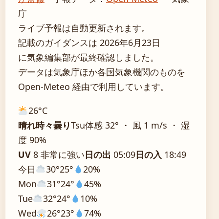
庁
ライブ予報は自動更新されます。
記載のガイダンスは 2026年6月23日
に気象編集部が最終確認しました。
データは気象庁ほか各国気象機関のものを
Open-Meteo 経由で利用しています。
26°
C
晴れ時々曇り
Tsu
体感 32° ・ 風 1 m/s ・ 湿
度 90%
UV
8 非常に強い
日の出
05:09
日の入
18:49
今日
30°
25°
20%
Mon
31°
24°
45%
Tue
32°
24°
10%
Wed
26°
23°
74%