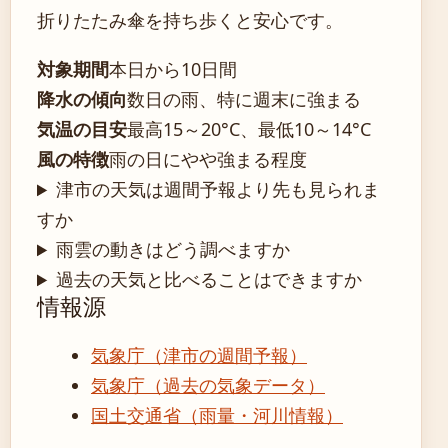
折りたたみ傘を持ち歩くと安心です。
対象期間
本日から10日間
降水の傾向
数日の雨、特に週末に強まる
気温の目安
最高15～20°C、最低10～14°C
風の特徴
雨の日にやや強まる程度
津市の天気は週間予報より先も見られま
すか
雨雲の動きはどう調べますか
過去の天気と比べることはできますか
情報源
気象庁（津市の週間予報）
気象庁（過去の気象データ）
国土交通省（雨量・河川情報）