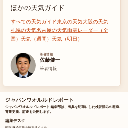
ほかの天気ガイド
すべての天気ガイド
東京の天気
大阪の天気
札幌の天気
名古屋の天気
雨雲レーダー（全
国）
天気（週間）
天気（明日）
筆者情報
佐藤健一
筆者情報
ジャパンワオルルドレポート
ジャパンワオルルドレポート 編集部は、出典を明確にした検証済みの報道、
背景更新、訂正を公開します。
編集デスク
朝刊 継続更新の編集サイクル