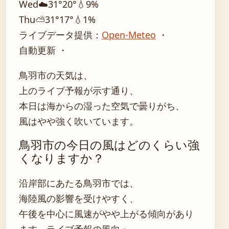
Wed
☁️
31°
20°
💧9%
Thu
⛅
31°
17°
💧1%
ライブデータ提供：
Open-Meteo
・
自動更新 ・
鳥羽市の天気は、
上のライブ予報が示す通り、
本日は海からの湿った空気で曇りがち、
風はやや強く吹いています。
鳥羽市の今日の風はどのくらい強
くなりますか？
沿岸部にあたる鳥羽市では、
海陸風の影響を受けやすく、
午後を中心に風速がやや上がる傾向があり
ます。ライブ予報の風向・