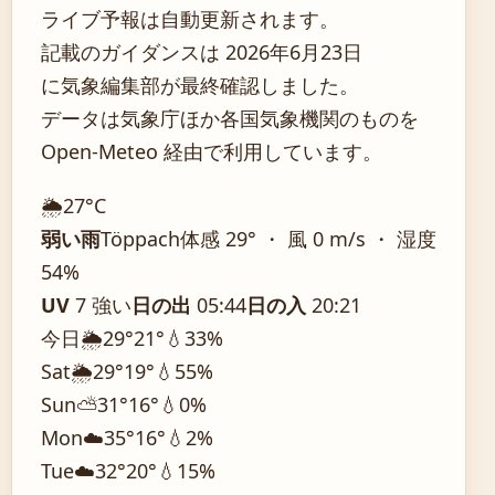
ライブ予報は自動更新されます。
記載のガイダンスは 2026年6月23日
に気象編集部が最終確認しました。
データは気象庁ほか各国気象機関のものを
Open-Meteo 経由で利用しています。
🌦️
27°
C
弱い雨
Töppach
体感 29° ・ 風 0 m/s ・ 湿度
54%
UV
7 強い
日の出
05:44
日の入
20:21
今日
🌦️
29°
21°
💧33%
Sat
🌦️
29°
19°
💧55%
Sun
⛅
31°
16°
💧0%
Mon
☁️
35°
16°
💧2%
Tue
☁️
32°
20°
💧15%