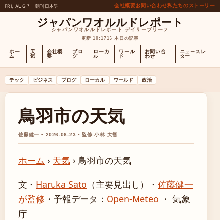
会社概要
お問い合わせ
私たちのストーリー
FRI, AUG 7
朝刊
日本語
ジャパンワオルルドレポート
ジャパンワオルルドレポート デイリーブリーフ
更新 10:17
16 本日の記事
ホー
天
会社概
ブロ
ローカ
ワール
お問い合
ニュースレ
ム
気
要
グ
ル
ド
わせ
ター
テック
ビジネス
ブログ
ローカル
ワールド
政治
鳥羽市の天気
佐藤健一 • 2026-06-23 • 監修 小林 大智
ホーム
›
天気
›
鳥羽市の天気
文・
Haruka Sato
（主要見出し）
・
佐藤健一
が監修
・
予報データ：
Open-Meteo
・ 気象
庁