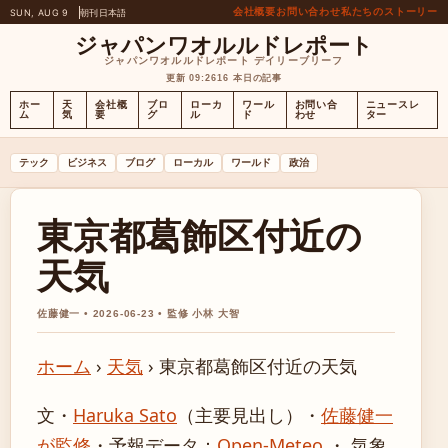
会社概要
お問い合わせ
私たちのストーリー
SUN, AUG 9
朝刊
日本語
ジャパンワオルルドレポート
ジャパンワオルルドレポート デイリーブリーフ
更新 09:26
16 本日の記事
ホー
天
会社概
ブロ
ローカ
ワール
お問い合
ニュースレ
ム
気
要
グ
ル
ド
わせ
ター
テック
ビジネス
ブログ
ローカル
ワールド
政治
東京都葛飾区付近の
天気
佐藤健一 • 2026-06-23 • 監修 小林 大智
ホーム
›
天気
›
東京都葛飾区付近の天気
文・
Haruka Sato
（主要見出し）
・
佐藤健一
が監修
・
予報データ：
Open-Meteo
・ 気象