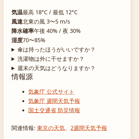
気温
最高 18°C / 最低 12°C
風速
北東の風 3〜5 m/s
降水確率
午後 40% / 夜 30%
湿度
70〜85%
傘は持ったほうがいいですか？
洗濯物は外に干せますか？
週末の天気はどうなりますか？
情報源
気象庁 公式サイト
気象庁 週間天気予報
国土交通省 防災情報
関連情報:
東京の天気
、
2週間天気予報