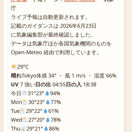
庁
ライブ予報は自動更新されます。
記載のガイダンスは 2026年6月23日
に気象編集部が最終確認しました。
データは気象庁ほか各国気象機関のものを
Open-Meteo 経由で利用しています。
29°
C
晴れ
Tokyo
体感 34° ・ 風 1 m/s ・ 湿度 66%
UV
7 強い
日の出
04:55
日の入
18:38
今日
31°
23°
94%
Mon
30°
23°
77%
Tue
29°
22°
61%
Wed
27°
20°
78%
Thu
29°
21°
86%