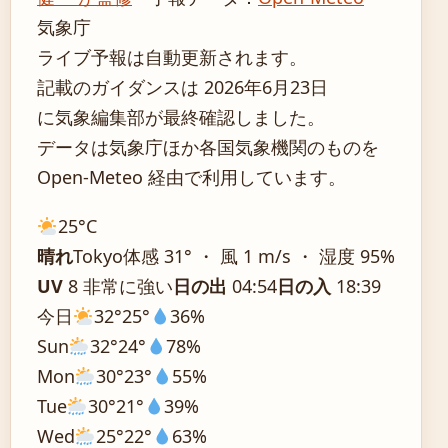
気象庁
ライブ予報は自動更新されます。
記載のガイダンスは 2026年6月23日
に気象編集部が最終確認しました。
データは気象庁ほか各国気象機関のものを
Open-Meteo 経由で利用しています。
25°
C
晴れ
Tokyo
体感 31° ・ 風 1 m/s ・ 湿度 95%
UV
8 非常に強い
日の出
04:54
日の入
18:39
今日
32°
25°
36%
Sun
32°
24°
78%
Mon
30°
23°
55%
Tue
30°
21°
39%
Wed
25°
22°
63%