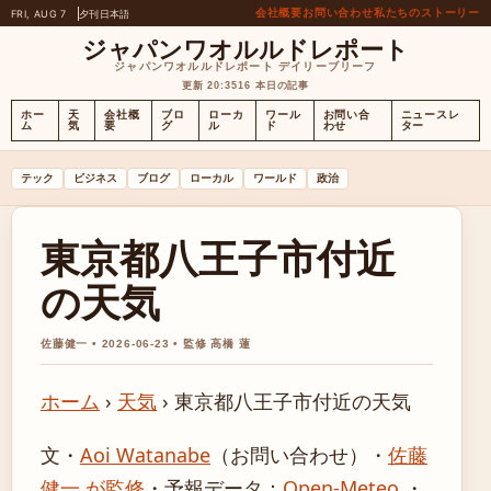
会社概要
お問い合わせ
私たちのストーリー
FRI, AUG 7
夕刊
日本語
ジャパンワオルルドレポート
ジャパンワオルルドレポート デイリーブリーフ
更新 20:35
16 本日の記事
ホー
天
会社概
ブロ
ローカ
ワール
お問い合
ニュースレ
ム
気
要
グ
ル
ド
わせ
ター
テック
ビジネス
ブログ
ローカル
ワールド
政治
東京都八王子市付近
の天気
佐藤健一 • 2026-06-23 • 監修 高橋 蓮
ホーム
›
天気
›
東京都八王子市付近の天気
文・
Aoi Watanabe
（お問い合わせ）
・
佐藤
健一 が監修
・
予報データ：
Open-Meteo
・