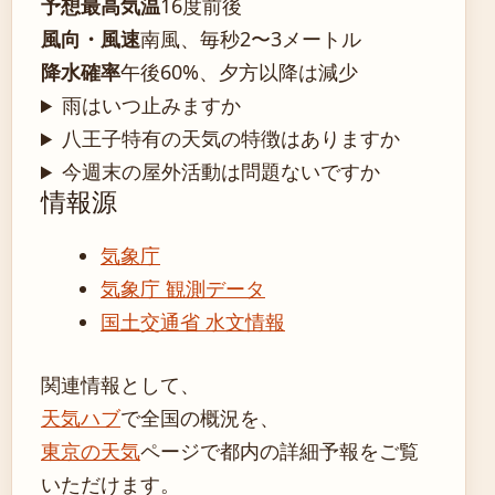
予想最高気温
16度前後
風向・風速
南風、毎秒2〜3メートル
降水確率
午後60%、夕方以降は減少
雨はいつ止みますか
八王子特有の天気の特徴はありますか
今週末の屋外活動は問題ないですか
情報源
気象庁
気象庁 観測データ
国土交通省 水文情報
関連情報として、
天気ハブ
で全国の概況を、
東京の天気
ページで都内の詳細予報をご覧
いただけます。