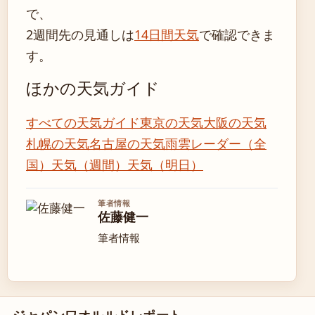
で、
2週間先の見通しは
14日間天気
で確認できま
す。
ほかの天気ガイド
すべての天気ガイド
東京の天気
大阪の天気
札幌の天気
名古屋の天気
雨雲レーダー（全
国）
天気（週間）
天気（明日）
筆者情報
佐藤健一
筆者情報