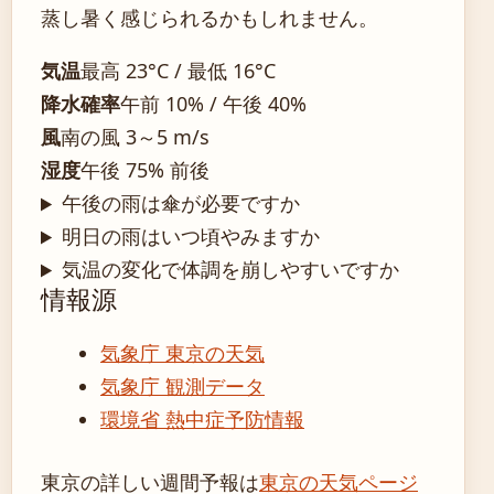
蒸し暑く感じられるかもしれません。
気温
最高 23°C / 最低 16°C
降水確率
午前 10% / 午後 40%
風
南の風 3～5 m/s
湿度
午後 75% 前後
午後の雨は傘が必要ですか
明日の雨はいつ頃やみますか
気温の変化で体調を崩しやすいですか
情報源
気象庁 東京の天気
気象庁 観測データ
環境省 熱中症予防情報
東京の詳しい週間予報は
東京の天気ページ