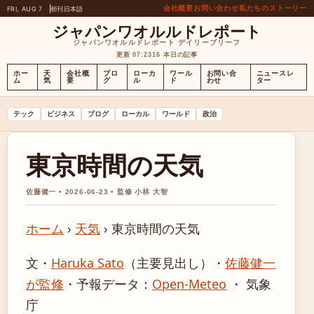
会社概要
お問い合わせ
私たちのストーリー
FRI, AUG 7
朝刊
日本語
ジャパンワオルルドレポート
ジャパンワオルルドレポート デイリーブリーフ
更新 07:23
16 本日の記事
ホー
天
会社概
ブロ
ローカ
ワール
お問い合
ニュースレ
ム
気
要
グ
ル
ド
わせ
ター
テック
ビジネス
ブログ
ローカル
ワールド
政治
東京時間の天気
佐藤健一 • 2026-06-23 • 監修 小林 大智
ホーム
›
天気
›
東京時間の天気
文・
Haruka Sato
（主要見出し）
・
佐藤健一
が監修
・
予報データ：
Open-Meteo
・ 気象
庁