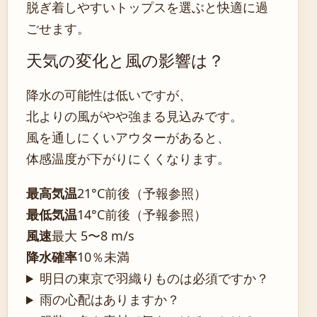
脱ぎ着しやすいトップスを選ぶと快適に過
ごせます。
天気の変化と風の影響は？
降水の可能性は低いですが、
北よりの風がやや強まる見込みです。
風を通しにくいアウターがあると、
体感温度が下がりにくくなります。
最高気温
21°C前後（予報参照）
最低気温
14°C前後（予報参照）
風速
最大 5〜8 m/s
降水確率
10％未満
明日の東京で羽織りものは必須ですか？
雨の心配はありますか？