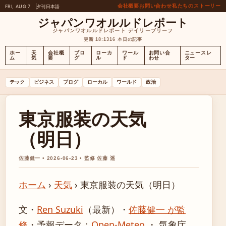
会社概要
お問い合わせ
私たちのストーリー
FRI, AUG 7
夕刊
日本語
ジャパンワオルルドレポート
ジャパンワオルルドレポート デイリーブリーフ
更新 18:13
16 本日の記事
ホー
天
会社概
ブロ
ローカ
ワール
お問い合
ニュースレ
ム
気
要
グ
ル
ド
わせ
ター
テック
ビジネス
ブログ
ローカル
ワールド
政治
東京服装の天気
（明日）
佐藤健一 • 2026-06-23 • 監修 佐藤 遥
ホーム
›
天気
›
東京服装の天気（明日）
文・
Ren Suzuki
（最新）
・
佐藤健一 が監
修
・
予報データ：
Open-Meteo
・ 気象庁