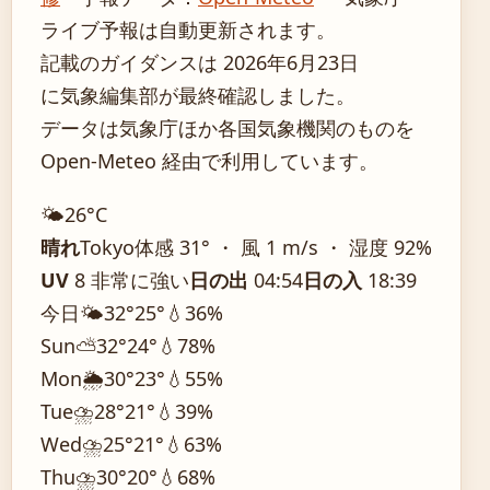
ライブ予報は自動更新されます。
記載のガイダンスは 2026年6月23日
に気象編集部が最終確認しました。
データは気象庁ほか各国気象機関のものを
Open-Meteo 経由で利用しています。
🌤️
26°
C
晴れ
Tokyo
体感 31° ・ 風 1 m/s ・ 湿度 92%
UV
8 非常に強い
日の出
04:54
日の入
18:39
今日
🌤️
32°
25°
💧36%
Sun
⛅
32°
24°
💧78%
Mon
🌦️
30°
23°
💧55%
Tue
⛈️
28°
21°
💧39%
Wed
⛈️
25°
21°
💧63%
Thu
⛈️
30°
20°
💧68%