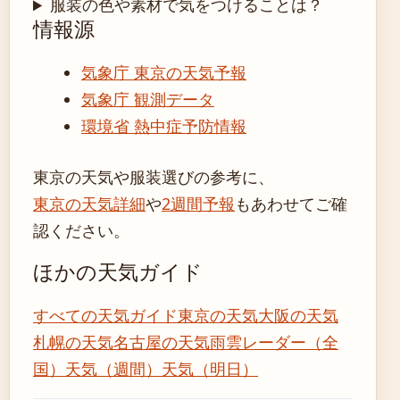
服装の色や素材で気をつけることは？
情報源
気象庁 東京の天気予報
気象庁 観測データ
環境省 熱中症予防情報
東京の天気や服装選びの参考に、
東京の天気詳細
や
2週間予報
もあわせてご確
認ください。
ほかの天気ガイド
すべての天気ガイド
東京の天気
大阪の天気
札幌の天気
名古屋の天気
雨雲レーダー（全
国）
天気（週間）
天気（明日）