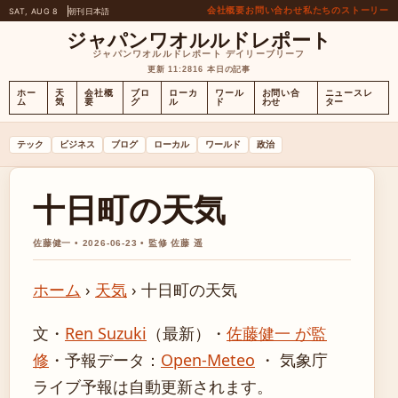
会社概要
お問い合わせ
私たちのストーリー
SAT, AUG 8
朝刊
日本語
ジャパンワオルルドレポート
ジャパンワオルルドレポート デイリーブリーフ
更新 11:28
16 本日の記事
ホー
天
会社概
ブロ
ローカ
ワール
お問い合
ニュースレ
ム
気
要
グ
ル
ド
わせ
ター
テック
ビジネス
ブログ
ローカル
ワールド
政治
十日町の天気
佐藤健一 • 2026-06-23 • 監修 佐藤 遥
ホーム
›
天気
›
十日町の天気
文・
Ren Suzuki
（最新）
・
佐藤健一 が監
修
・
予報データ：
Open-Meteo
・ 気象庁
ライブ予報は自動更新されます。