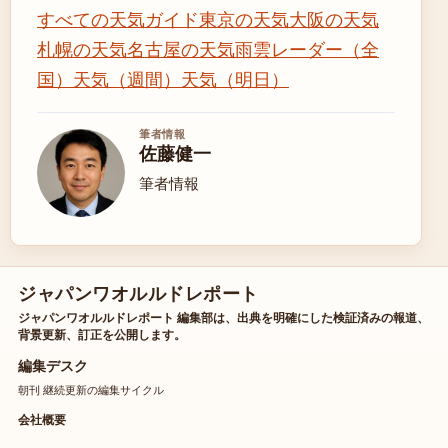
すべての天気ガイド
東京の天気
大阪の天気
札幌の天気
名古屋の天気
雨雲レーダー（全
国）
天気（週間）
天気（明日）
筆者情報
佐藤健一
筆者情報
ジャパンワオルルドレポート
ジャパンワオルルドレポート 編集部は、出典を明確にした検証済みの報道、
背景更新、訂正を公開します。
編集デスク
朝刊 継続更新の編集サイクル
会社概要