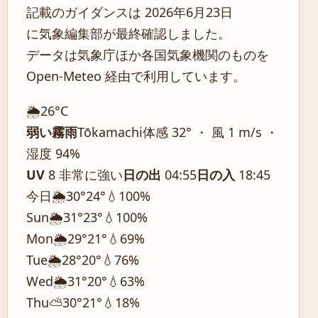
記載のガイダンスは 2026年6月23日
に気象編集部が最終確認しました。
データは気象庁ほか各国気象機関のものを
Open-Meteo 経由で利用しています。
🌦️
26°
C
弱い霧雨
Tōkamachi
体感 32° ・ 風 1 m/s ・
湿度 94%
UV
8 非常に強い
日の出
04:55
日の入
18:45
今日
🌦️
30°
24°
💧100%
Sun
🌦️
31°
23°
💧100%
Mon
🌦️
29°
21°
💧69%
Tue
🌦️
28°
20°
💧76%
Wed
🌦️
31°
20°
💧63%
Thu
⛅
30°
21°
💧18%