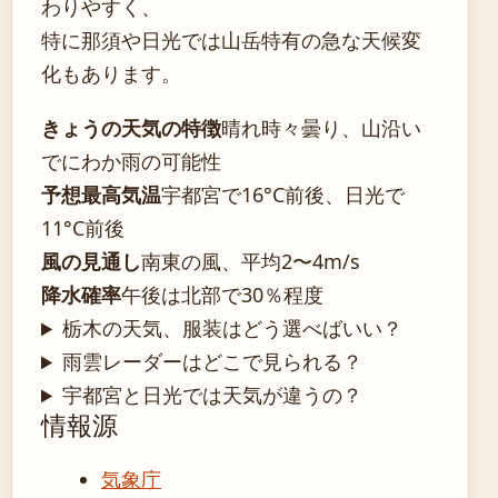
わりやすく、
特に那須や日光では山岳特有の急な天候変
化もあります。
きょうの天気の特徴
晴れ時々曇り、山沿い
でにわか雨の可能性
予想最高気温
宇都宮で16°C前後、日光で
11°C前後
風の見通し
南東の風、平均2〜4m/s
降水確率
午後は北部で30％程度
栃木の天気、服装はどう選べばいい？
雨雲レーダーはどこで見られる？
宇都宮と日光では天気が違うの？
情報源
気象庁