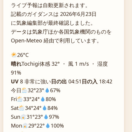
ライブ予報は自動更新されます。
記載のガイダンスは 2026年6月23日
に気象編集部が最終確認しました。
データは気象庁ほか各国気象機関のものを
Open-Meteo 経由で利用しています。
26°
C
晴れ
Tochigi
体感 32° ・ 風 1 m/s ・ 湿度
91%
UV
8 非常に強い
日の出
04:51
日の入
18:42
今日
32°
23°
67%
Fri
33°
24°
80%
Sat
34°
24°
84%
Sun
31°
23°
97%
Mon
29°
22°
100%