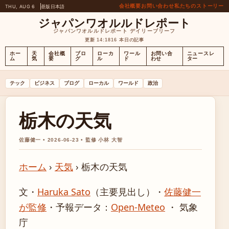
会社概要
お問い合わせ
私たちのストーリー
THU, AUG 6
昼版
日本語
ジャパンワオルルドレポート
ジャパンワオルルドレポート デイリーブリーフ
更新 14:18
16 本日の記事
ホー
天
会社概
ブロ
ローカ
ワール
お問い合
ニュースレ
ム
気
要
グ
ル
ド
わせ
ター
テック
ビジネス
ブログ
ローカル
ワールド
政治
栃木の天気
佐藤健一 • 2026-06-23 • 監修 小林 大智
ホーム
›
天気
›
栃木の天気
文・
Haruka Sato
（主要見出し）
・
佐藤健一
が監修
・
予報データ：
Open-Meteo
・ 気象
庁