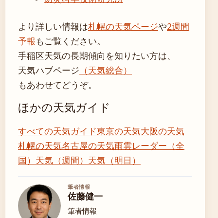
より詳しい情報は
札幌の天気ページ
や
2週間
予報
もご覧ください。
手稲区天気の長期傾向を知りたい方は、
天気ハブページ
（天気総合）
もあわせてどうぞ。
ほかの天気ガイド
すべての天気ガイド
東京の天気
大阪の天気
札幌の天気
名古屋の天気
雨雲レーダー（全
国）
天気（週間）
天気（明日）
筆者情報
佐藤健一
筆者情報