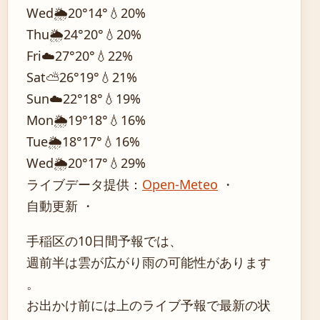
Wed
🌦️
20°
14°
💧20%
Thu
🌦️
24°
20°
💧20%
Fri
☁️
27°
20°
💧22%
Sat
⛅
26°
19°
💧21%
Sun
☁️
22°
18°
💧19%
Mon
🌦️
19°
18°
💧16%
Tue
🌦️
18°
17°
💧16%
Wed
🌦️
20°
17°
💧29%
ライブデータ提供：
Open-Meteo
・
自動更新 ・
手稲区の10日間予報では、
週前半は雲が広がり雨の可能性があります
。
お出かけ前には上のライブ予報で最新の状