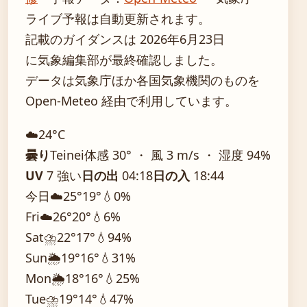
ライブ予報は自動更新されます。
記載のガイダンスは 2026年6月23日
に気象編集部が最終確認しました。
データは気象庁ほか各国気象機関のものを
Open-Meteo 経由で利用しています。
☁️
24°
C
曇り
Teinei
体感 30° ・ 風 3 m/s ・ 湿度 94%
UV
7 強い
日の出
04:18
日の入
18:44
今日
☁️
25°
19°
💧0%
Fri
☁️
26°
20°
💧6%
Sat
⛈️
22°
17°
💧94%
Sun
🌦️
19°
16°
💧31%
Mon
🌦️
18°
16°
💧25%
Tue
⛈️
19°
14°
💧47%