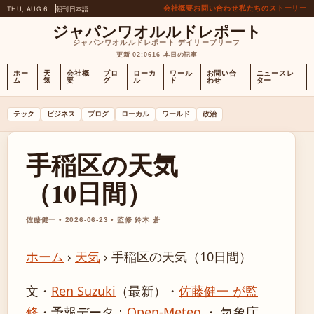
会社概要
お問い合わせ
私たちのストーリー
THU, AUG 6
朝刊
日本語
ジャパンワオルルドレポート
ジャパンワオルルドレポート デイリーブリーフ
更新 02:06
16 本日の記事
ホー
天
会社概
ブロ
ローカ
ワール
お問い合
ニュースレ
ム
気
要
グ
ル
ド
わせ
ター
テック
ビジネス
ブログ
ローカル
ワールド
政治
手稲区の天気
（10日間）
佐藤健一 • 2026-06-23 • 監修 鈴木 蒼
ホーム
›
天気
›
手稲区の天気（10日間）
文・
Ren Suzuki
（最新）
・
佐藤健一 が監
修
・
予報データ：
Open-Meteo
・ 気象庁