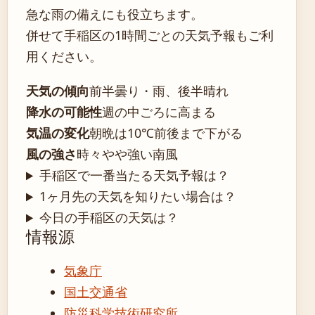
急な雨の備えにも役立ちます。
併せて手稲区の1時間ごとの天気予報もご利
用ください。
天気の傾向
前半曇り・雨、後半晴れ
降水の可能性
週の中ごろに高まる
気温の変化
朝晩は10℃前後まで下がる
風の強さ
時々やや強い南風
手稲区で一番当たる天気予報は？
1ヶ月先の天気を知りたい場合は？
今日の手稲区の天気は？
情報源
気象庁
国土交通省
防災科学技術研究所