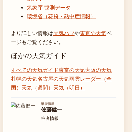
気象庁 観測データ
環境省（花粉・熱中症情報）
より詳しい情報は
天気ハブ
や
東京の天気
ペ
ージもご覧ください。
ほかの天気ガイド
すべての天気ガイド
東京の天気
大阪の天気
札幌の天気
名古屋の天気
雨雲レーダー（全
国）
天気（週間）
天気（明日）
筆者情報
佐藤健一
筆者情報