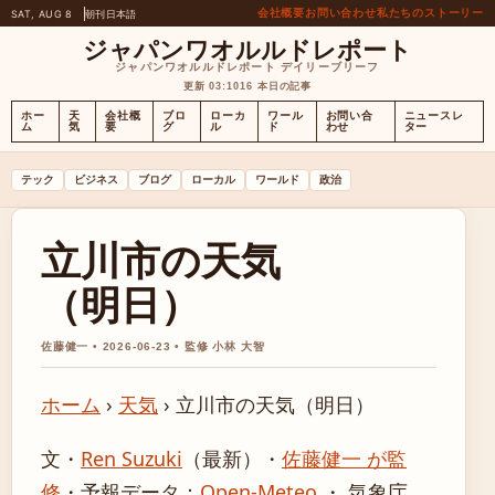
会社概要
お問い合わせ
私たちのストーリー
SAT, AUG 8
朝刊
日本語
ジャパンワオルルドレポート
ジャパンワオルルドレポート デイリーブリーフ
更新 03:10
16 本日の記事
ホー
天
会社概
ブロ
ローカ
ワール
お問い合
ニュースレ
ム
気
要
グ
ル
ド
わせ
ター
テック
ビジネス
ブログ
ローカル
ワールド
政治
立川市の天気
（明日）
佐藤健一 • 2026-06-23 • 監修 小林 大智
ホーム
›
天気
›
立川市の天気（明日）
文・
Ren Suzuki
（最新）
・
佐藤健一 が監
修
・
予報データ：
Open-Meteo
・ 気象庁