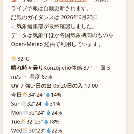
ライブ予報は自動更新されます。
記載のガイダンスは 2026年6月23日
に気象編集部が最終確認しました。
データは気象庁ほか各国気象機関のものを
Open-Meteo 経由で利用しています。
32°
C
晴れ時々曇り
Konzōjichō
体感 37° ・ 風 5
m/s ・ 湿度 67%
UV
7 強い
日の出
05:20
日の入
19:00
今日
34°
24°
14%
Sun
32°
24°
31%
Mon
32°
24°
24%
Tue
32°
23°
18%
Wed
30°
23°
22%