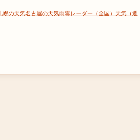
札幌の天気
名古屋の天気
雨雲レーダー（全国）
天気（週