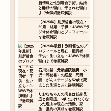
新情報と性別適合手術、結婚
と離婚の理由、干された理由
まで全詳細徹底解説
【2025年】別所哲也の現在：
59歳・結婚・子供・J-WAVEラ
ジオ休止理由とプロフィール
を徹底解説
【2025年最新】別所哲也のプ
ロフィールと現在：配偶者・
子供・生い立ち・J-WAVE休演
理由まで徹底解説
石川知裕（元衆議院議員・小
沢一郎秘書）の経歴・死因・
妻・がんステージを52歳で死
去した生涯と共に詳細解説
りおなちゃんの病名は低身長
症と側弯症。5歳で歩けなくな
った理由や現在の活動、家
族、批判の真相を徹底解説