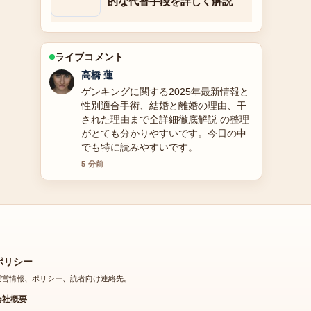
的な代替手段を詳しく解説
ライブコメント
佐藤 遥
【2025年】別所哲也の現在：59歳・結
婚・子供・J-WAVEラジオ休止理由とプ
ロフィールを徹底解説 を追っています
が、この解説は落ち着いていて信頼で
きます。
7 分前
ポリシー
運営情報、ポリシー、読者向け連絡先。
会社概要