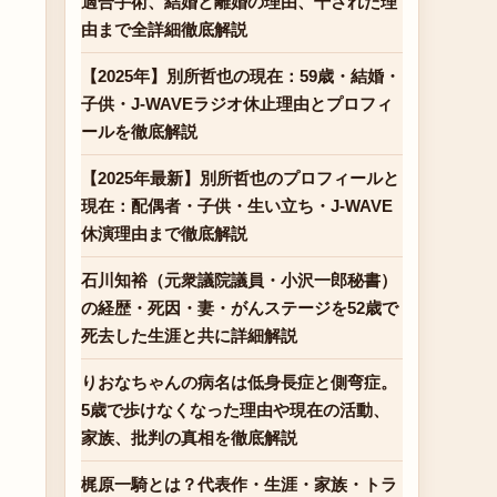
適合手術、結婚と離婚の理由、干された理
由まで全詳細徹底解説
【2025年】別所哲也の現在：59歳・結婚・
子供・J-WAVEラジオ休止理由とプロフィ
ールを徹底解説
【2025年最新】別所哲也のプロフィールと
現在：配偶者・子供・生い立ち・J-WAVE
休演理由まで徹底解説
石川知裕（元衆議院議員・小沢一郎秘書）
の経歴・死因・妻・がんステージを52歳で
死去した生涯と共に詳細解説
りおなちゃんの病名は低身長症と側弯症。
5歳で歩けなくなった理由や現在の活動、
家族、批判の真相を徹底解説
梶原一騎とは？代表作・生涯・家族・トラ