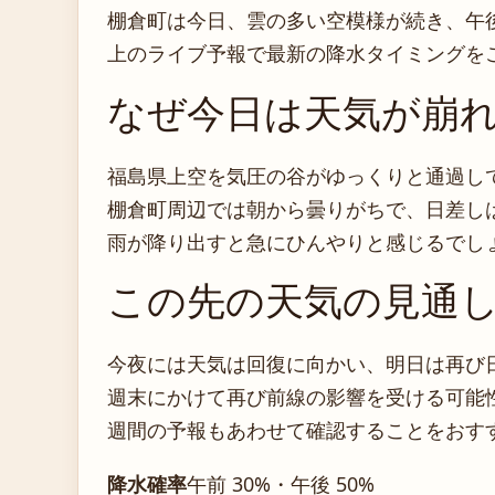
棚倉町は今日、雲の多い空模様が続き、午
上のライブ予報で最新の降水タイミングを
なぜ今日は天気が崩
福島県上空を気圧の谷がゆっくりと通過し
棚倉町周辺では朝から曇りがちで、日差し
雨が降り出すと急にひんやりと感じるでし
この先の天気の見通
今夜には天気は回復に向かい、明日は再び
週末にかけて再び前線の影響を受ける可能
週間の予報もあわせて確認することをおす
降水確率
午前 30%・午後 50%