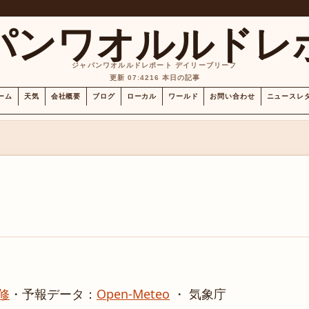
パンワオルルドレ
ジャパンワオルルドレポート デイリーブリーフ
更新 07:42
16 本日の記事
ーム
天気
会社概要
ブログ
ローカル
ワールド
お問い合わせ
ニュースレ
修
・
予報データ：
Open-Meteo
・ 気象庁