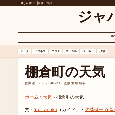
THU, AUG 6
朝刊
日本語
ジャ
ホ
テック
ビジネス
ブログ
ローカル
ワールド
政治
棚倉町の天気
佐藤健一 • 2026-06-23 • 監修 渡辺 結衣
ホーム
›
天気
›
棚倉町の天気
文・
Yui Tanaka
（ガイド）
・
佐藤健一 が監