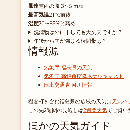
風速
南西の風 3〜5 m/s
最高気温
21°C前後
湿度
70〜85%と高め
洗濯物は外に干しても大丈夫ですか？
午後から雨が強まる時間帯は？
情報源
気象庁 福島県の天気
気象庁 高解像度降水ナウキャスト
国土交通省 河川情報
棚倉町を含む福島県の広域の天気は
天気ハ
この先2週間の見通しは
2週間天気
でご覧い
ほかの天気ガイド