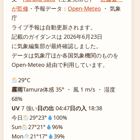
が監修
・
予報データ：
Open-Meteo
・ 気象
庁
ライブ予報は自動更新されます。
記載のガイダンスは 2026年6月23日
に気象編集部が最終確認しました。
データは気象庁ほか各国気象機関のものを
Open-Meteo 経由で利用しています。
29°
C
霧雨
Tamura
体感 35° ・ 風 1 m/s ・ 湿度
68%
UV
7 強い
日の出
04:47
日の入
18:38
今日
29°
23°
100%
Sun
27°
21°
96%
Mon
21°
17°
39%