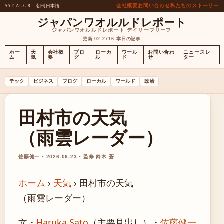
会社概要
お問い合わせ
私たちのストーリー
朝刊
日本語
SAT, AUG 8
ジャパンワオルルドレポート
ジャパンワオルルドレポート デイリーブリーフ
更新 02:27
16 本日の記事
ホー
天
会社概
ブロ
ローカ
ワール
お問い合わ
ニュースレ
ム
気
要
グ
ル
ド
せ
ター
テック
ビジネス
ブログ
ローカル
ワールド
政治
田村市の天気
（雨雲レーダー）
佐藤健一 • 2026-06-23 • 監修 鈴木 蒼
ホーム
›
天気
›
田村市の天気
（雨雲レーダー）
文・
Haruka Sato
（主要見出し）
・
佐藤健一