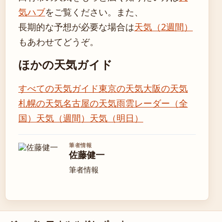
気ハブ
をご覧ください。また、
長期的な予想が必要な場合は
天気（2週間）
もあわせてどうぞ。
ほかの天気ガイド
すべての天気ガイド
東京の天気
大阪の天気
札幌の天気
名古屋の天気
雨雲レーダー（全
国）
天気（週間）
天気（明日）
筆者情報
佐藤健一
筆者情報