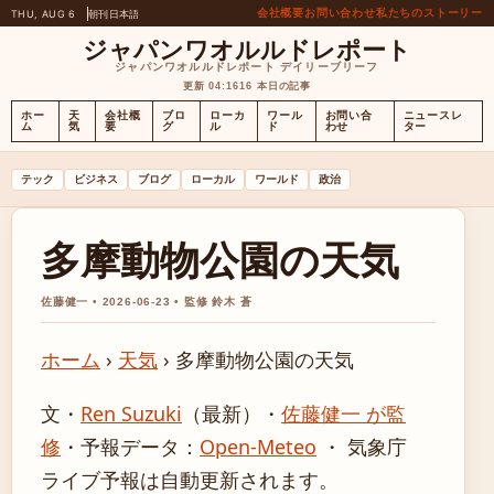
会社概要
お問い合わせ
私たちのストーリー
THU, AUG 6
朝刊
日本語
ジャパンワオルルドレポート
ジャパンワオルルドレポート デイリーブリーフ
更新 04:16
16 本日の記事
ホー
天
会社概
ブロ
ローカ
ワール
お問い合
ニュースレ
ム
気
要
グ
ル
ド
わせ
ター
テック
ビジネス
ブログ
ローカル
ワールド
政治
多摩動物公園の天気
佐藤健一 • 2026-06-23 • 監修 鈴木 蒼
ホーム
›
天気
›
多摩動物公園の天気
文・
Ren Suzuki
（最新）
・
佐藤健一 が監
修
・
予報データ：
Open-Meteo
・ 気象庁
ライブ予報は自動更新されます。