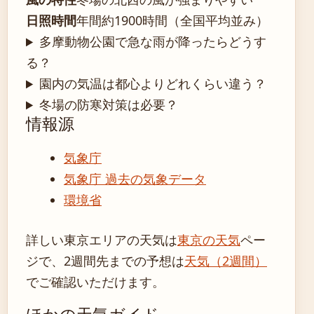
日照時間
年間約1900時間（全国平均並み）
多摩動物公園で急な雨が降ったらどうす
る？
園内の気温は都心よりどれくらい違う？
冬場の防寒対策は必要？
情報源
気象庁
気象庁 過去の気象データ
環境省
詳しい東京エリアの天気は
東京の天気
ペー
ジで、2週間先までの予想は
天気（2週間）
でご確認いただけます。