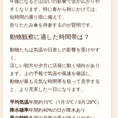
午後になると山沿いの影響で雲が広がりや
すくなります。特に春から秋にかけては、
短時間の通り雨に備えて、
折りたたみ傘を持参するのが賢明です。
動物観察に適した時間帯は？
動物たちは気温や日差しの影響を受けやす
く、
涼しい朝方や夕方に活発に動く傾向があり
ます。上の予報で気温や風速を確認し、
動物が最も元気な時間帯を狙って見学する
と、より充実した一日になります。
平均気温
年間約15℃（1月:5℃ / 8月:28℃）
降水確率
年間約40%の日が降水あり
風の特性
冬場の北西の風が強まりやすい