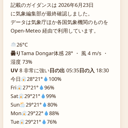
記載のガイダンスは 2026年6月23日
に気象編集部が最終確認しました。
データは気象庁ほか各国気象機関のものを
Open-Meteo 経由で利用しています。
26°
C
曇り
Tama Dongar
体感 28° ・ 風 4 m/s ・
湿度 73%
UV
8 非常に強い
日の出
05:35
日の入
18:30
今日
28°
21°
100%
Fri
27°
21°
96%
Sat
29°
21°
99%
Sun
29°
21°
80%
Mon
29°
22°
88%
Tue
29°
21°
76%