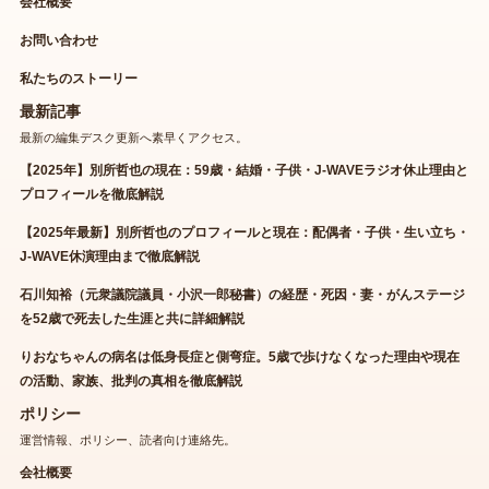
会社概要
お問い合わせ
私たちのストーリー
最新記事
最新の編集デスク更新へ素早くアクセス。
【2025年】別所哲也の現在：59歳・結婚・子供・J-WAVEラジオ休止理由と
プロフィールを徹底解説
【2025年最新】別所哲也のプロフィールと現在：配偶者・子供・生い立ち・
J-WAVE休演理由まで徹底解説
石川知裕（元衆議院議員・小沢一郎秘書）の経歴・死因・妻・がんステージ
を52歳で死去した生涯と共に詳細解説
りおなちゃんの病名は低身長症と側弯症。5歳で歩けなくなった理由や現在
の活動、家族、批判の真相を徹底解説
ポリシー
運営情報、ポリシー、読者向け連絡先。
会社概要