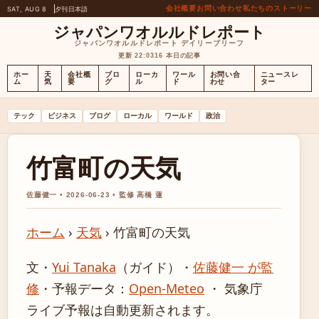
会社概要
お問い合わせ
私たちのストーリー
SAT, AUG 8
夕刊
日本語
ジャパンワオルルドレポート
ジャパンワオルルドレポート デイリーブリーフ
更新 22:03
16 本日の記事
ホー
天
会社概
ブロ
ローカ
ワール
お問い合
ニュースレ
ム
気
要
グ
ル
ド
わせ
ター
テック
ビジネス
ブログ
ローカル
ワールド
政治
竹富町の天気
佐藤健一 • 2026-06-23 • 監修 高橋 蓮
ホーム
›
天気
›
竹富町の天気
文・
Yui Tanaka
（ガイド）
・
佐藤健一 が監
修
・
予報データ：
Open-Meteo
・ 気象庁
ライブ予報は自動更新されます。