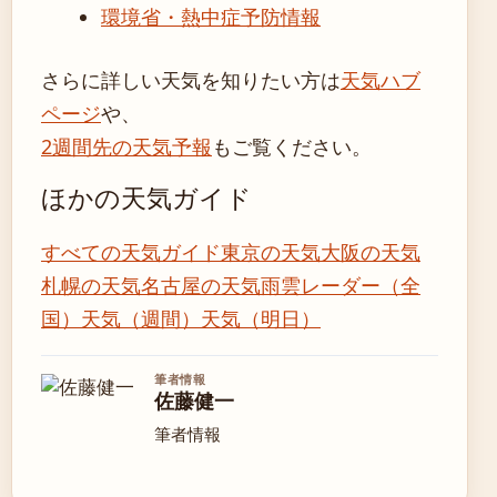
環境省・熱中症予防情報
さらに詳しい天気を知りたい方は
天気ハブ
ページ
や、
2週間先の天気予報
もご覧ください。
ほかの天気ガイド
すべての天気ガイド
東京の天気
大阪の天気
札幌の天気
名古屋の天気
雨雲レーダー（全
国）
天気（週間）
天気（明日）
筆者情報
佐藤健一
筆者情報