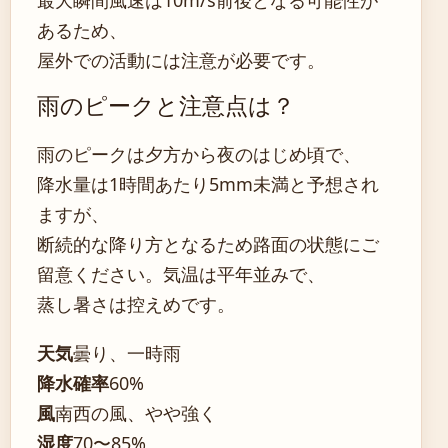
あるため、
屋外での活動には注意が必要です。
雨のピークと注意点は？
雨のピークは夕方から夜のはじめ頃で、
降水量は1時間あたり5mm未満と予想され
ますが、
断続的な降り方となるため路面の状態にご
留意ください。気温は平年並みで、
蒸し暑さは控えめです。
天気
曇り、一時雨
降水確率
60%
風
南西の風、やや強く
湿度
70〜85%