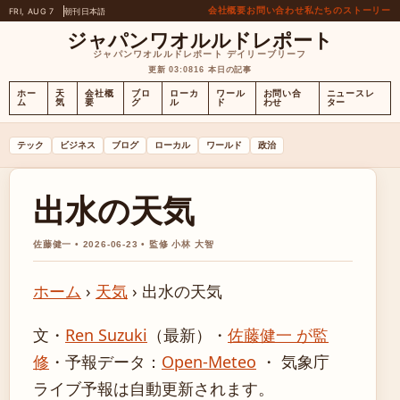
会社概要
お問い合わせ
私たちのストーリー
FRI, AUG 7
朝刊
日本語
ジャパンワオルルドレポート
ジャパンワオルルドレポート デイリーブリーフ
更新 03:08
16 本日の記事
ホー
天
会社概
ブロ
ローカ
ワール
お問い合
ニュースレ
ム
気
要
グ
ル
ド
わせ
ター
テック
ビジネス
ブログ
ローカル
ワールド
政治
出水の天気
佐藤健一 • 2026-06-23 • 監修 小林 大智
ホーム
›
天気
›
出水の天気
文・
Ren Suzuki
（最新）
・
佐藤健一 が監
修
・
予報データ：
Open-Meteo
・ 気象庁
ライブ予報は自動更新されます。