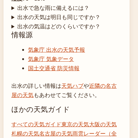
出水で急な雨に備えるには？
出水の天気は明日も同じですか？
出水の気温はどのくらいですか？
情報源
気象庁 出水の天気予報
気象庁 気象データ
国土交通省 防災情報
出水の詳しい情報は
天気ハブ
や
近隣の名古
屋の天気
もあわせてご覧ください。
ほかの天気ガイド
すべての天気ガイド
東京の天気
大阪の天気
札幌の天気
名古屋の天気
雨雲レーダー（全