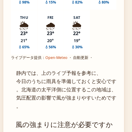
💧98%
💧15%
💧82%
💧80%
THU
FRI
SAT
🌦️
🌧️
🌦️
23°
23°
22°
21°
20°
19°
💧65%
💧56%
💧30%
ライブデータ提供：
Open-Meteo
・ 自動更新 ・
静内では、上のライブ予報を参考に、
今日のうちに雨具を準備しておくと安心です
。北海道の太平洋側に位置するこの地域は、
気圧配置の影響で風が強まりやすいためです
。
風の強まりに注意が必要ですか