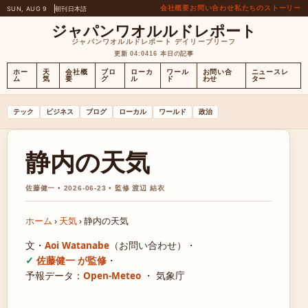
会社概要
お問い合わせ
私たちのストーリー
SUN, AUG 9
朝刊
日本語
ジャパンワオルルドレポート
ジャパンワオルルドレポート デイリーブリーフ
更新 04:04
16 本日の記事
ホー
天
会社概
ブロ
ローカ
ワール
お問い合
ニュースレ
ム
気
要
グ
ル
ド
わせ
ター
テック
ビジネス
ブログ
ローカル
ワールド
政治
静内の天気
佐藤健一 • 2026-06-23 • 監修 渡辺 結衣
ホーム
›
天気
›
静内の天気
文・
Aoi Watanabe
（お問い合わせ）
・
佐藤健一 が監修
・
予報データ：
Open-Meteo
・ 気象庁