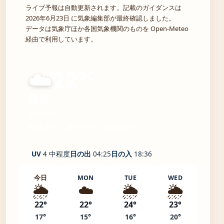
ライブ予報は自動更新されます。記載のガイダンスは
2026年6月23日 に気象編集部が最終確認しました。
データは気象庁ほか各国気象機関のものを Open-Meteo
経由で利用しています。
☁️
22°
C
曇り
Shizunai
体感 24° ・ 風 3 m/s ・ 湿度 84%
UV
4 中程度
日の出
04:25
日の入
18:36
今日
MON
TUE
WED
🌦️
☁️
🌦️
🌦️
22°
22°
24°
23°
17°
15°
16°
20°