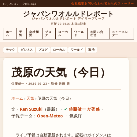
会社概要
お問い合わせ
私たちのストーリー
FRI, AUG 7
夕刊
日本語
ジャパンワオルルドレポート
ジャパンワオルルドレポート デイリーブリーフ
更新 20:39
16 本日の記事
ホー
天
会社概
ブロ
ローカ
ワール
お問い合
ニュースレ
ム
気
要
グ
ル
ド
わせ
ター
テック
ビジネス
ブログ
ローカル
ワールド
政治
茂原の天気（今日）
佐藤健一 • 2026-06-23 • 監修 佐藤 遥
ホーム
›
天気
›
茂原の天気（今日）
文・
Ren Suzuki
（最新）
・
佐藤健一 が監修
・
予報データ：
Open-Meteo
・ 気象庁
ライブ予報は自動更新されます。記載のガイダンスは