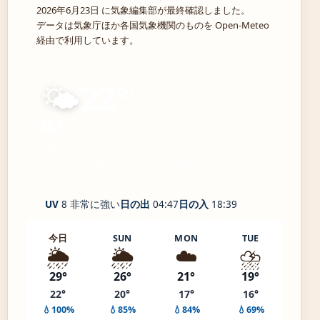
2026年6月23日 に気象編集部が最終確認しました。
データは気象庁ほか各国気象機関のものを Open-Meteo
経由で利用しています。
🌤️
22°
C
晴れ
茂原
体感 26° ・ 風 1 m/s ・ 湿度 96%
UV
8 非常に強い
日の出
04:47
日の入
18:39
今日
SUN
MON
TUE
🌦️
🌦️
☁️
⛈️
29°
26°
21°
19°
22°
20°
17°
16°
💧100%
💧85%
💧84%
💧69%