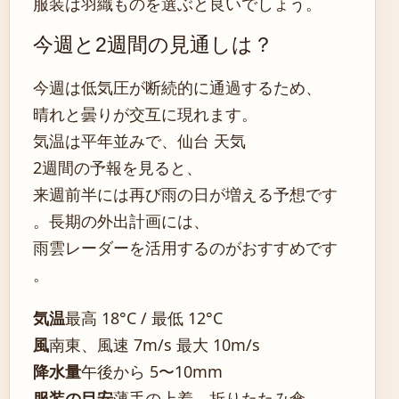
服装は羽織ものを選ぶと良いでしょう。
今週と2週間の見通しは？
今週は低気圧が断続的に通過するため、
晴れと曇りが交互に現れます。
気温は平年並みで、仙台 天気
2週間の予報を見ると、
来週前半には再び雨の日が増える予想です
。長期の外出計画には、
雨雲レーダーを活用するのがおすすめです
。
気温
最高 18°C / 最低 12°C
風
南東、風速 7m/s 最大 10m/s
降水量
午後から 5〜10mm
服装の目安
薄手の上着、折りたたみ傘