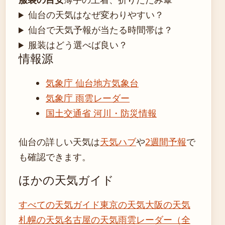
仙台の天気はなぜ変わりやすい？
仙台で天気予報が当たる時間帯は？
服装はどう選べば良い？
情報源
気象庁 仙台地方気象台
気象庁 雨雲レーダー
国土交通省 河川・防災情報
仙台の詳しい天気は
天気ハブ
や
2週間予報
で
も確認できます。
ほかの天気ガイド
すべての天気ガイド
東京の天気
大阪の天気
札幌の天気
名古屋の天気
雨雲レーダー（全