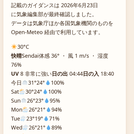
記載のガイダンスは 2026年6月23日
に気象編集部が最終確認しました。
データは気象庁ほか各国気象機関のものを
Open-Meteo 経由で利用しています。
30°
C
快晴
Sendai
体感 36° ・ 風 1 m/s ・ 湿度
76%
UV
8 非常に強い
日の出
04:44
日の入
18:40
今日
31°
24°
100%
Sat
30°
24°
100%
Sun
26°
23°
95%
Mon
26°
21°
94%
Tue
23°
19°
71%
Wed
26°
21°
89%