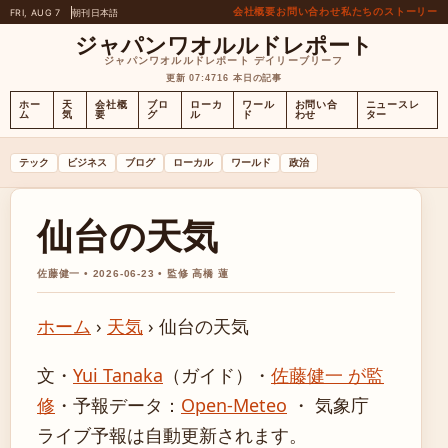
会社概要
お問い合わせ
私たちのストーリー
FRI, AUG 7
朝刊
日本語
ジャパンワオルルドレポート
ジャパンワオルルドレポート デイリーブリーフ
更新 07:47
16 本日の記事
ホー
天
会社概
ブロ
ローカ
ワール
お問い合
ニュースレ
ム
気
要
グ
ル
ド
わせ
ター
テック
ビジネス
ブログ
ローカル
ワールド
政治
仙台の天気
佐藤健一 • 2026-06-23 • 監修 高橋 蓮
ホーム
›
天気
›
仙台の天気
文・
Yui Tanaka
（ガイド）
・
佐藤健一 が監
修
・
予報データ：
Open-Meteo
・ 気象庁
ライブ予報は自動更新されます。