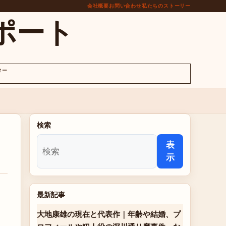
会社概要
お問い合わせ
私たちのストーリー
ポート
ター
検索
表
示
最新記事
大地康雄の現在と代表作｜年齢や結婚、プ