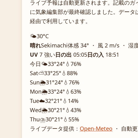
ライブ予報は自動更新されます。記載のガイダ
に気象編集部が最終確認しました。データは気
経由で利用しています。
🌤️
30°
C
晴れ
Sekimachi
体感 34° ・ 風 2 m/s ・ 湿
UV
7 強い
日の出
05:05
日の入
18:51
今日
🌤️
33°
24°
💧76%
Sat
⛅
33°
25°
💧88%
Sun
🌦️
31°
24°
💧76%
Mon
🌦️
33°
24°
💧63%
Tue
☁️
32°
21°
💧14%
Wed
🌦️
30°
21°
💧43%
Thu
⛈️
30°
21°
💧55%
ライブデータ提供：
Open-Meteo
・ 自動更