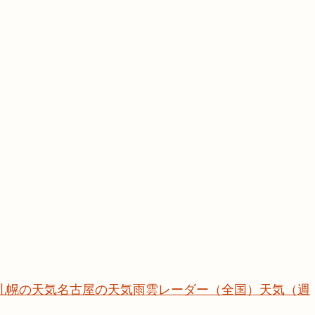
札幌の天気
名古屋の天気
雨雲レーダー（全国）
天気（週