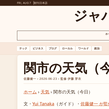
FRI, AUG 7
朝刊
日本語
ジャ
ホ
テック
ビジネス
ブログ
ローカル
ワールド
政治
関市の天気（
佐藤健一 • 2026-06-23 • 監修 伊藤 芽衣
ホーム
›
天気
›
関市の天気（今日）
文・
Yui Tanaka
（ガイド）
・
佐藤健一 が監