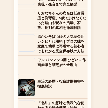
表現・発音まで完全解説
りおなちゃんの病名は低身長
症と側弯症。5歳で歩けなくな
った理由や現在の活動、家
族、批判の真相を徹底解説
温かいそばつゆの人気黄金比
レシピと代用術｜プロの味を
家庭で簡単に再現する初心者
でもわかる完全保存版の方法
ワン パンマン 3期 ひどい – 作
画崩壊と紙芝居の全理由
皇治の経歴・投資詐欺被害を
徹底解説
「北斗」の意味と代表的な使
われ方を総合解説：語源、北