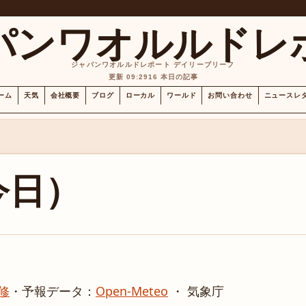
パンワオルルドレ
ジャパンワオルルドレポート デイリーブリーフ
更新 09:29
16 本日の記事
ーム
天気
会社概要
ブログ
ローカル
ワールド
お問い合わせ
ニュースレ
今日）
修
・
予報データ：
Open-Meteo
・ 気象庁