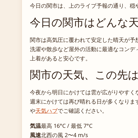
今日の関市は、上のライブ予報の通り、穏
今日の関市はどんな
関市は高気圧に覆われて安定した晴天が予
洗濯や散歩など屋外の活動に最適なコンデ
上着があると安心です。
関市の天気、この先
今夜から明日にかけては雲が広がりやすく
週末にかけては再び晴れる日が多くなりま
や
天気ハブ
でご確認ください。
気温
最高 16°C / 最低 7°C
風速
北西の風 2〜4 m/s