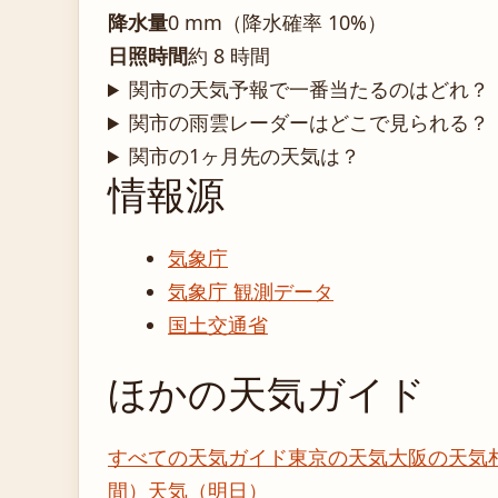
降水量
0 mm（降水確率 10%）
日照時間
約 8 時間
関市の天気予報で一番当たるのはどれ？
関市の雨雲レーダーはどこで見られる？
関市の1ヶ月先の天気は？
情報源
気象庁
気象庁 観測データ
国土交通省
ほかの天気ガイド
すべての天気ガイド
東京の天気
大阪の天気
間）
天気（明日）