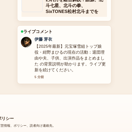
斗七星、北斗の拳、
SixTONES松村北斗までを
ライブコメント
鈴木 蒼
大地康雄の現在と代表作｜年齢や結
婚、プロフィールや犯人役の深川通り
魔事件、なぜ最近見ない？を徹底解説
の報道は丁寧で、流れを追いやすいで
す。
7 分前
ポリシー
運営情報、ポリシー、読者向け連絡先。