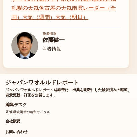
札幌の天気
名古屋の天気
雨雲レーダー（全
国）
天気（週間）
天気（明日）
筆者情報
佐藤健一
筆者情報
ジャパンワオルルドレポート
ジャパンワオルルドレポート 編集部は、出典を明確にした検証済みの報道、
背景更新、訂正を公開します。
編集デスク
昼版 継続更新の編集サイクル
会社概要
お問い合わせ