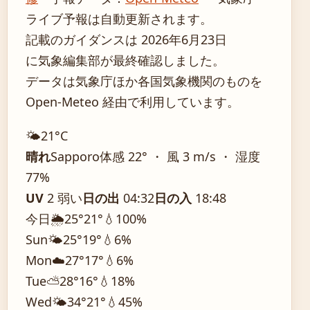
ライブ予報は自動更新されます。
記載のガイダンスは 2026年6月23日
に気象編集部が最終確認しました。
データは気象庁ほか各国気象機関のものを
Open-Meteo 経由で利用しています。
🌤️
21°
C
晴れ
Sapporo
体感 22° ・ 風 3 m/s ・ 湿度
77%
UV
2 弱い
日の出
04:32
日の入
18:48
今日
🌦️
25°
21°
💧100%
Sun
🌤️
25°
19°
💧6%
Mon
☁️
27°
17°
💧6%
Tue
⛅
28°
16°
💧18%
Wed
🌤️
34°
21°
💧45%