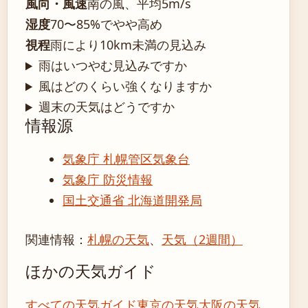
風向・風速
南の風、平均5m/s
湿度
70〜85%でやや高め
視程
雨により10km未満の見込み
雨はいつやむ見込みですか
風はどのくらい強くなりますか
週末の天気はどうですか
情報源
気象庁 札幌管区気象台
気象庁 防災情報
国土交通省 北海道開発局
関連情報：
札幌の天気
、
天気（2週間）
ほかの天気ガイド
すべての天気ガイド
東京の天気
大阪の天気