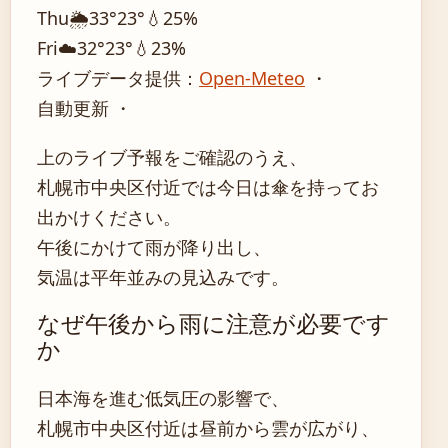
Thu
🌦️
33°
23°
💧25%
Fri
☁️
32°
23°
💧23%
ライブデータ提供：
Open-Meteo
・
自動更新 ・
上のライブ予報をご確認のうえ、
札幌市中央区付近では今日は傘を持ってお
出かけください。
午後にかけて雨が降り出し、
気温は平年並みの見込みです。
なぜ午後から雨に注意が必要です
か
日本海を進む低気圧の影響で、
札幌市中央区付近は昼前から雲が広がり、