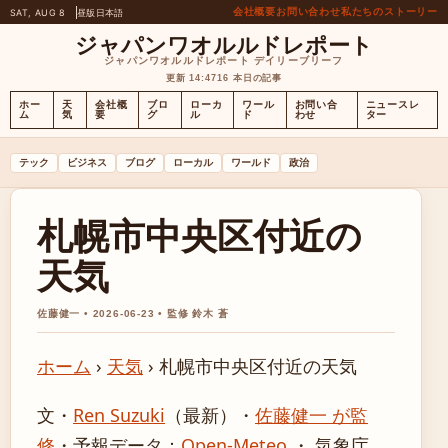
会社概要
お問い合わせ
私たちのストーリー
SAT, AUG 8
昼版
日本語
ジャパンワオルルドレポート
ジャパンワオルルドレポート デイリーブリーフ
更新 14:47
16 本日の記事
ホー
天
会社概
ブロ
ローカ
ワール
お問い合
ニュースレ
ム
気
要
グ
ル
ド
わせ
ター
テック
ビジネス
ブログ
ローカル
ワールド
政治
札幌市中央区付近の
天気
佐藤健一 • 2026-06-23 • 監修 鈴木 蒼
ホーム
›
天気
›
札幌市中央区付近の天気
文・
Ren Suzuki
（最新）
・
佐藤健一 が監
修
・
予報データ：
Open-Meteo
・ 気象庁