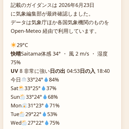
記載のガイダンスは 2026年6月23日
に気象編集部が最終確認しました。
データは気象庁ほか各国気象機関のものを
Open-Meteo 経由で利用しています。
29°
C
快晴
Saitama
体感 34° ・ 風 2 m/s ・ 湿度
75%
UV
8 非常に強い
日の出
04:53
日の入
18:40
今日
33°
24°
84%
Sat
33°
25°
37%
Sun
33°
24°
68%
Mon
31°
23°
71%
Tue
29°
22°
53%
Wed
27°
22°
75%