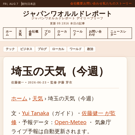
会社概要
お問い合わせ
私たちのストーリー
FRI, AUG 7
朝刊
日本語
ジャパンワオルルドレポート
ジャパンワオルルドレポート デイリーブリーフ
更新 09:19
16 本日の記事
ホー
天
会社概
ブロ
ローカ
ワール
お問い合
ニュースレ
ム
気
要
グ
ル
ド
わせ
ター
テック
ビジネス
ブログ
ローカル
ワールド
政治
埼玉の天気（今週）
佐藤健一 • 2026-06-23 • 監修 伊藤 芽衣
ホーム
›
天気
›
埼玉の天気（今週）
文・
Yui Tanaka
（ガイド）
・
佐藤健一 が監
修
・
予報データ：
Open-Meteo
・ 気象庁
ライブ予報は自動更新されます。