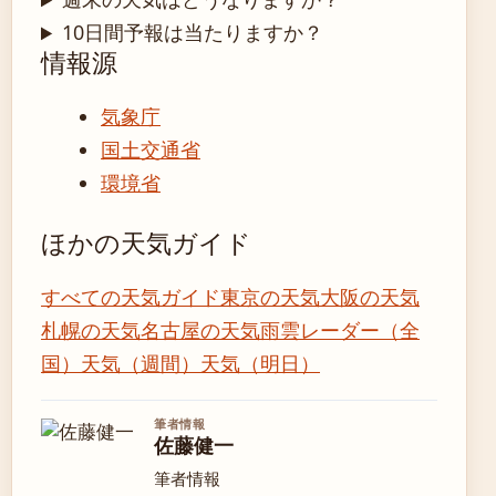
10日間予報は当たりますか？
情報源
気象庁
国土交通省
環境省
ほかの天気ガイド
すべての天気ガイド
東京の天気
大阪の天気
札幌の天気
名古屋の天気
雨雲レーダー（全
国）
天気（週間）
天気（明日）
筆者情報
佐藤健一
筆者情報