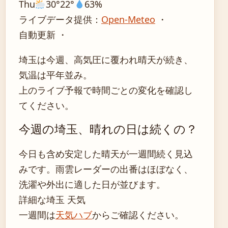
Thu
30°
22°
63%
ライブデータ提供：
Open-Meteo
・
自動更新 ・
埼玉は今週、高気圧に覆われ晴天が続き、
気温は平年並み。
上のライブ予報で時間ごとの変化を確認し
てください。
今週の埼玉、晴れの日は続くの？
今日も含め安定した晴天が一週間続く見込
みです。雨雲レーダーの出番はほぼなく、
洗濯や外出に適した日が並びます。
詳細な埼玉 天気
一週間は
天気ハブ
からご確認ください。