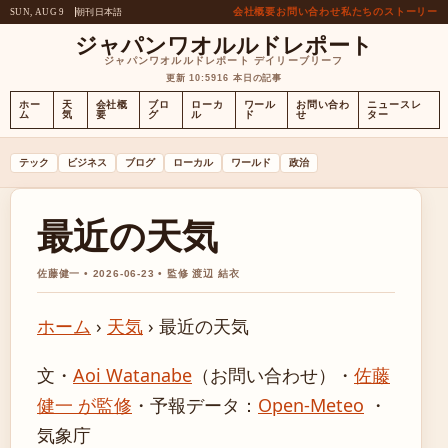
会社概要
お問い合わせ
私たちのストーリー
朝刊
日本語
SUN, AUG 9
ジャパンワオルルドレポート
ジャパンワオルルドレポート デイリーブリーフ
更新 10:59
16 本日の記事
ホー
天
会社概
ブロ
ローカ
ワール
お問い合わ
ニュースレ
ム
気
要
グ
ル
ド
せ
ター
テック
ビジネス
ブログ
ローカル
ワールド
政治
最近の天気
佐藤健一 • 2026-06-23 • 監修 渡辺 結衣
ホーム
›
天気
›
最近の天気
文・
Aoi Watanabe
（お問い合わせ）
・
佐藤
健一 が監修
・
予報データ：
Open-Meteo
・
気象庁