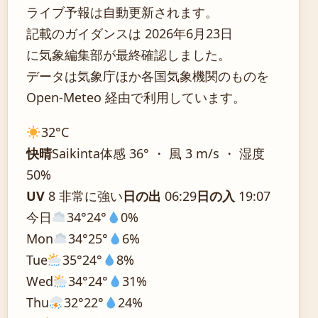
ライブ予報は自動更新されます。
記載のガイダンスは 2026年6月23日
に気象編集部が最終確認しました。
データは気象庁ほか各国気象機関のものを
Open-Meteo 経由で利用しています。
32°
C
快晴
Saikinta
体感 36° ・ 風 3 m/s ・ 湿度
50%
UV
8 非常に強い
日の出
06:29
日の入
19:07
今日
34°
24°
0%
Mon
34°
25°
6%
Tue
35°
24°
8%
Wed
34°
24°
31%
Thu
32°
22°
24%