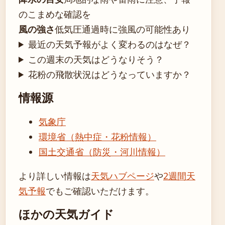
のこまめな確認を
風の強さ
低気圧通過時に強風の可能性あり
最近の天気予報がよく変わるのはなぜ？
この週末の天気はどうなりそう？
花粉の飛散状況はどうなっていますか？
情報源
気象庁
環境省（熱中症・花粉情報）
国土交通省（防災・河川情報）
より詳しい情報は
天気ハブページ
や
2週間天
気予報
でもご確認いただけます。
ほかの天気ガイド