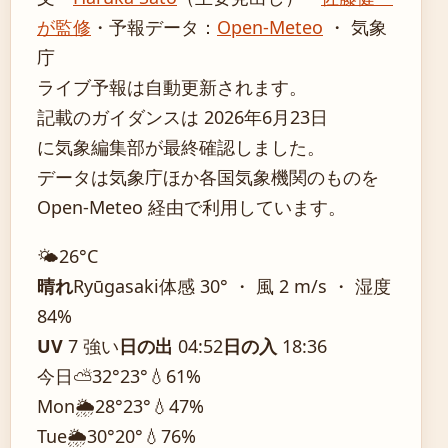
が監修
・
予報データ：
Open-Meteo
・ 気象
庁
ライブ予報は自動更新されます。
記載のガイダンスは 2026年6月23日
に気象編集部が最終確認しました。
データは気象庁ほか各国気象機関のものを
Open-Meteo 経由で利用しています。
🌤️
26°
C
晴れ
Ryūgasaki
体感 30° ・ 風 2 m/s ・ 湿度
84%
UV
7 強い
日の出
04:52
日の入
18:36
今日
⛅
32°
23°
💧61%
Mon
🌦️
28°
23°
💧47%
Tue
🌦️
30°
20°
💧76%