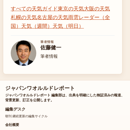
すべての天気ガイド
東京の天気
大阪の天気
札幌の天気
名古屋の天気
雨雲レーダー（全
国）
天気（週間）
天気（明日）
筆者情報
佐藤健一
筆者情報
ジャパンワオルルドレポート
ジャパンワオルルドレポート 編集部は、出典を明確にした検証済みの報道、
背景更新、訂正を公開します。
編集デスク
朝刊 継続更新の編集サイクル
会社概要