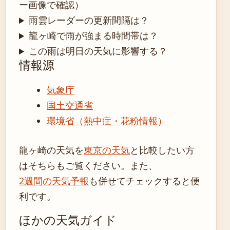
ー画像で確認）
雨雲レーダーの更新間隔は？
龍ヶ崎で雨が強まる時間帯は？
この雨は明日の天気に影響する？
情報源
気象庁
国土交通省
環境省（熱中症・花粉情報）
龍ヶ崎の天気を
東京の天気
と比較したい方
はそちらもご覧ください。また、
2週間の天気予報
も併せてチェックすると便
利です。
ほかの天気ガイド