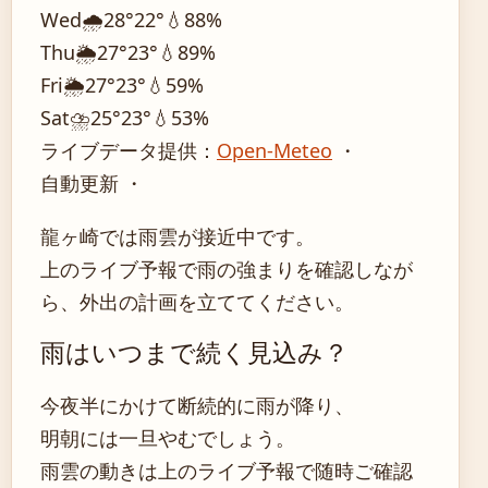
Wed
🌧️
28°
22°
💧88%
Thu
🌦️
27°
23°
💧89%
Fri
🌦️
27°
23°
💧59%
Sat
⛈️
25°
23°
💧53%
ライブデータ提供：
Open-Meteo
・
自動更新 ・
龍ヶ崎では雨雲が接近中です。
上のライブ予報で雨の強まりを確認しなが
ら、外出の計画を立ててください。
雨はいつまで続く見込み？
今夜半にかけて断続的に雨が降り、
明朝には一旦やむでしょう。
雨雲の動きは上のライブ予報で随時ご確認