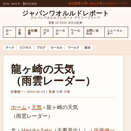
会社概要
お問い合わせ
私たちのストーリー
SUN, AUG 9
朝刊
日本語
ジャパンワオルルドレポート
ジャパンワオルルドレポート デイリーブリーフ
更新 10:39
16 本日の記事
ホー
天
会社概
ブロ
ローカ
ワール
お問い合
ニュースレ
ム
気
要
グ
ル
ド
わせ
ター
テック
ビジネス
ブログ
ローカル
ワールド
政治
龍ヶ崎の天気
（雨雲レーダー）
佐藤健一 • 2026-06-23 • 監修 小林 大智
ホーム
›
天気
›
龍ヶ崎の天気
（雨雲レーダー）
文・
Haruka Sato
（主要見出し）
・
佐藤健一