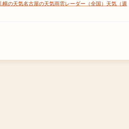
札幌の天気
名古屋の天気
雨雲レーダー（全国）
天気（週