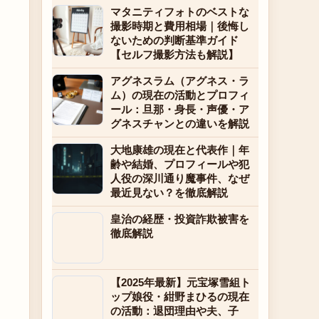
マタニティフォトのベストな
撮影時期と費用相場｜後悔し
ないための判断基準ガイド
【セルフ撮影方法も解説】
アグネスラム（アグネス・ラ
ム）の現在の活動とプロフィ
ール：旦那・身長・声優・ア
グネスチャンとの違いを解説
大地康雄の現在と代表作｜年
齢や結婚、プロフィールや犯
人役の深川通り魔事件、なぜ
最近見ない？を徹底解説
皇治の経歴・投資詐欺被害を
徹底解説
【2025年最新】元宝塚雪組ト
ップ娘役・紺野まひるの現在
の活動：退団理由や夫、子