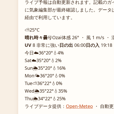
ライブ予報は自動更新されます。記載のガイダ
に気象編集部が最終確認しました。データは気
経由で利用しています。
⛅
25°
C
晴れ時々曇り
Ozai
体感 26° ・ 風 1 m/s ・
UV
8 非常に強い
日の出
06:00
日の入
19:18
今日
☁️
36°
20°
💧4%
Sat
☁️
35°
20°
💧2%
Sun
🌦️
35°
20°
💧16%
Mon
🌤️
36°
20°
💧0%
Tue
⛅
36°
22°
💧0%
Wed
🌦️
35°
22°
💧35%
Thu
🌦️
34°
22°
💧25%
ライブデータ提供：
Open-Meteo
・ 自動更