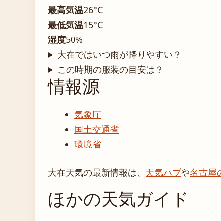
最高気温
26°C
最低気温
15°C
湿度
50%
大在ではいつ雨が降りやすい？
この時期の服装の目安は？
情報源
気象庁
国土交通省
環境省
大在天気の最新情報は、
天気ハブ
や
名古屋
ほかの天気ガイド