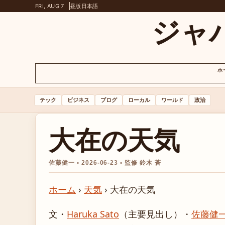
FRI, AUG 7
昼版
日本語
ジャ
ホ
テック
ビジネス
ブログ
ローカル
ワールド
政治
大在の天気
佐藤健一 • 2026-06-23 • 監修 鈴木 蒼
ホーム
›
天気
›
大在の天気
文・
Haruka Sato
（主要見出し）
・
佐藤健一