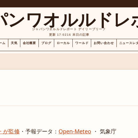
パンワオルルドレ
ジャパンワオルルドレポート デイリーブリーフ
更新 17:02
16 本日の記事
ーム
天気
会社概要
ブログ
ローカル
ワールド
お問い合わせ
ニュースレ
 が監修
・
予報データ：
Open-Meteo
・ 気象庁