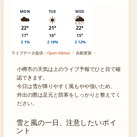
MON
TUE
WED
☁️
☀️
🌦️
22°
21°
22°
17°
16°
15°
💧1%
💧18%
💧12%
ライブデータ提供：
Open-Meteo
・ 自動更新 ・
小樽市の天気は上のライブ予報でひと目で確
認できます。
今日は雪が降りやすく風もやや強いため、
外出の際は足元と防寒をしっかりと整えてく
ださい。
雪と風の一日、注意したいポイ
ント