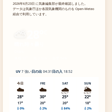
2026年6月23日 に気象編集部が最終確認しました。
データは気象庁ほか各国気象機関のものを Open-Meteo
経由で利用しています。
⛅
28°
C
晴れ時々曇り
Otaru
体感 33° ・ 風 2 m/s ・ 湿度 64%
UV
7 強い
日の出
04:31
日の入
18:52
今日
FRI
SAT
SUN
☁️
☁️
🌧️
🌦️
28°
30°
25°
22°
17°
20°
20°
18°
💧0%
💧2%
💧84%
💧2%