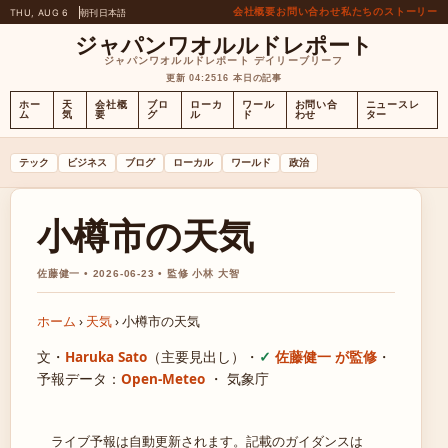
会社概要
お問い合わせ
私たちのストーリー
THU, AUG 6
朝刊
日本語
ジャパンワオルルドレポート
ジャパンワオルルドレポート デイリーブリーフ
更新 04:25
16 本日の記事
ホー
天
会社概
ブロ
ローカ
ワール
お問い合
ニュースレ
ム
気
要
グ
ル
ド
わせ
ター
テック
ビジネス
ブログ
ローカル
ワールド
政治
小樽市の天気
佐藤健一 • 2026-06-23 • 監修 小林 大智
ホーム
›
天気
›
小樽市の天気
文・
Haruka Sato
（主要見出し）
・
佐藤健一 が監修
・
予報データ：
Open-Meteo
・ 気象庁
ライブ予報は自動更新されます。記載のガイダンスは