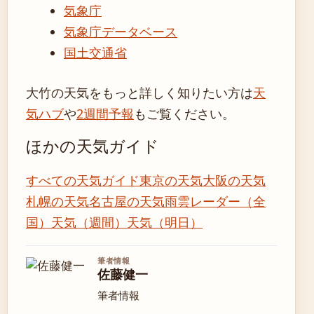
気象庁
気象庁データベース
国土交通省
大竹の天気をもっと詳しく知りたい方は
天
気ハブ
や
2週間予報
もご覧ください。
ほかの天気ガイド
すべての天気ガイド
東京の天気
大阪の天気
札幌の天気
名古屋の天気
雨雲レーダー（全
国）
天気（週間）
天気（明日）
筆者情報
佐藤健一
筆者情報