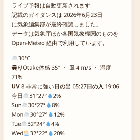
ライブ予報は自動更新されます。
記載のガイダンスは 2026年6月23日
に気象編集部が最終確認しました。
データは気象庁ほか各国気象機関のものを
Open-Meteo 経由で利用しています。
30°
C
曇り
Ōtake
体感 35° ・ 風 4 m/s ・ 湿度
71%
UV
8 非常に強い
日の出
05:27
日の入
19:06
今日
31°
27°
2%
Sun
30°
27°
8%
Mon
30°
27°
12%
Tue
32°
24°
4%
Wed
32°
22°
20%