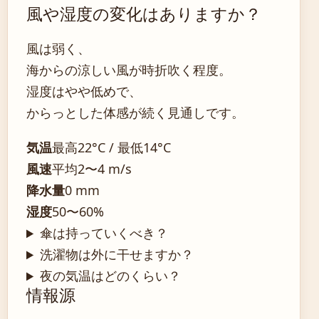
風や湿度の変化はありますか？
風は弱く、
海からの涼しい風が時折吹く程度。
湿度はやや低めで、
からっとした体感が続く見通しです。
気温
最高22°C / 最低14°C
風速
平均2〜4 m/s
降水量
0 mm
湿度
50〜60%
傘は持っていくべき？
洗濯物は外に干せますか？
夜の気温はどのくらい？
情報源