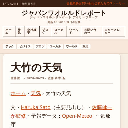
会社概要
お問い合わせ
私たちのストーリー
SAT, AUG 8
朝刊
日本語
ジャパンワオルルドレポート
ジャパンワオルルドレポート デイリーブリーフ
更新 09:58
16 本日の記事
ホー
天
会社概
ブロ
ローカ
ワール
お問い合
ニュースレ
ム
気
要
グ
ル
ド
わせ
ター
テック
ビジネス
ブログ
ローカル
ワールド
政治
大竹の天気
佐藤健一 • 2026-06-23 • 監修 鈴木 蒼
ホーム
›
天気
›
大竹の天気
文・
Haruka Sato
（主要見出し）
・
佐藤健一
が監修
・
予報データ：
Open-Meteo
・ 気象
庁