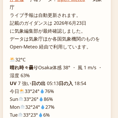
庁
ライブ予報は自動更新されます。
記載のガイダンスは 2026年6月23日
に気象編集部が最終確認しました。
データは気象庁ほか各国気象機関のものを
Open-Meteo 経由で利用しています。
32°
C
晴れ時々曇り
Osaka
体感 38° ・ 風 1 m/s ・
湿度 63%
UV
7 強い
日の出
05:13
日の入
18:54
今日
33°
24°
76%
Sun
33°
26°
86%
Mon
32°
24°
27%
Tue
33°
23°
6%