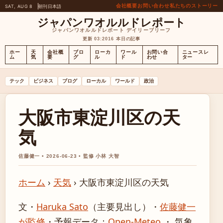
会社概要
お問い合わせ
私たちのストーリー
SAT, AUG 8
朝刊
日本語
ジャパンワオルルドレポート
ジャパンワオルルドレポート デイリーブリーフ
更新 03:20
16 本日の記事
ホー
天
会社概
ブロ
ローカ
ワール
お問い合
ニュースレ
ム
気
要
グ
ル
ド
わせ
ター
テック
ビジネス
ブログ
ローカル
ワールド
政治
大阪市東淀川区の天
気
佐藤健一 • 2026-06-23 • 監修 小林 大智
ホーム
›
天気
›
大阪市東淀川区の天気
文・
Haruka Sato
（主要見出し）
・
佐藤健一
が監修
・
予報データ：
Open-Meteo
・ 気象