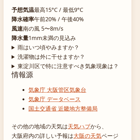
予想気温
最高15°C / 最低9°C
降水確率
午前20% / 午後40%
風速
南の風 5〜8m/s
降水量
1mm未満の見込み
雨はいつ頃やみますか？
洗濯物は外に干せますか？
東淀川区で特に注意すべき気象現象は？
情報源
気象庁 大阪管区気象台
気象庁 データベース
国土交通省 近畿地方整備局
その他の地域の天気は
天気ハブ
から、
大阪府内の詳しい予報は
大阪の天気
ページ