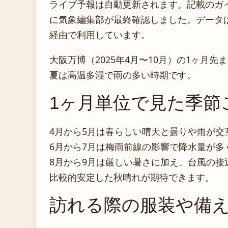
ライブ予報は自動更新されます。記載のガイダ
に気象編集部が最終確認しました。データは気
経由で利用しています。
大阪万博（2025年4月〜10月）の1ヶ月
夏は高温多湿で雨の多い時期です。
1ヶ月単位で見た季節
4月から5月は春らしい晴天と曇りや雨が交
6月から7月は梅雨前線の影響で降水量が多
8月から9月は厳しい暑さに加え、台風の接
比較的安定した秋晴れが期待できます。
訪れる際の服装や備