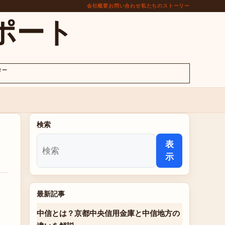
会社概要
お問い合わせ
私たちのストーリー
ポート
ター
検索
表
示
最新記事
中信とは？京都中央信用金庫と中信地方の