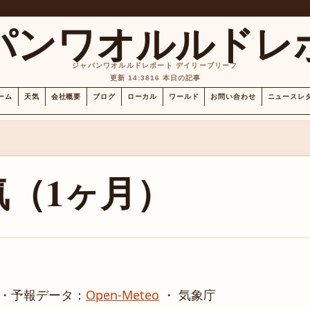
パンワオルルドレ
ジャパンワオルルドレポート デイリーブリーフ
更新 14:38
16 本日の記事
ーム
天気
会社概要
ブログ
ローカル
ワールド
お問い合わせ
ニュースレ
（1ヶ月）
・
予報データ：
Open-Meteo
・ 気象庁