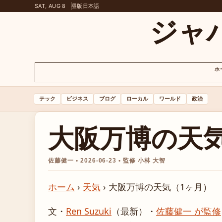
SAT, AUG 8
昼版
日本語
ジャ
ホ
テック
ビジネス
ブログ
ローカル
ワールド
政治
大阪万博の天気
佐藤健一 • 2026-06-23 • 監修 小林 大智
ホーム
›
天気
›
大阪万博の天気（1ヶ月）
文・
Ren Suzuki
（最新）
・
佐藤健一 が監修