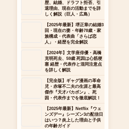
歴、結婚、ドラフト拒否、引
退理由、現在の活動までを詳
しく解説（巨人・広島）
【2025年最新】堺正章の結婚3
回・現在の妻・年齢78歳・家
族構成・代表曲「さらば恋
人」・経歴を完全解説
【2024年】文学座俳優・高橋
克明死去、59歳 死因は心筋梗
塞 経歴・代表作と混同注意点
を詳しく解説
【完全版】ギャグ漫画の革命
児・赤塚不二夫の生涯と最高
傑作『天才バカボン』、死
因・代表作までを徹底解説！
【2025年最新】Netflix『ウェ
ンズデー』シーズン3の配信日
はいつ？炎上した理由と子供
の年齢ガイド