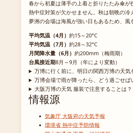
春から初夏は薄手の上着と折りたたみ傘が
熱中症対策が欠かせません。秋は朝晩の冷
夢洲の会場は海風が強い日もあるため、風
平均気温（4月）
約15～20°C
平均気温（7月）
約28～32°C
月間降水量（6月）
約200mm（梅雨期）
台風接近期
8月～9月（年により変動）
万博に行く前に、明日の関西万博の天気
万博会場で雨が降ったら、どう過ごせば
大阪万博の天気 服装で注意することは？
情報源
気象庁 大阪府の天気予報
環境省 熱中症予防情報