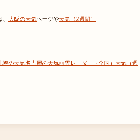
は、
大阪の天気
ページや
天気（2週間）
札幌の天気
名古屋の天気
雨雲レーダー（全国）
天気（週