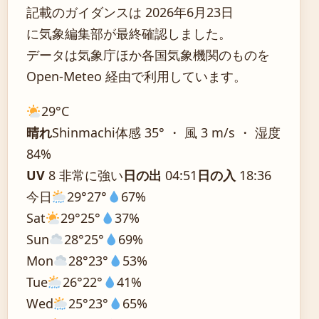
記載のガイダンスは 2026年6月23日
に気象編集部が最終確認しました。
データは気象庁ほか各国気象機関のものを
Open-Meteo 経由で利用しています。
29°
C
晴れ
Shinmachi
体感 35° ・ 風 3 m/s ・ 湿度
84%
UV
8 非常に強い
日の出
04:51
日の入
18:36
今日
29°
27°
67%
Sat
29°
25°
37%
Sun
28°
25°
69%
Mon
28°
23°
53%
Tue
26°
22°
41%
Wed
25°
23°
65%