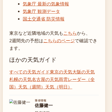
気象庁 最新の気象情報
気象庁 観測データ
国土交通省 防災情報
東京など近隣地域の天気も
こちら
から、
2週間先の予想は
こちらのページ
で確認でき
ます。
ほかの天気ガイド
すべての天気ガイド
東京の天気
大阪の天気
札幌の天気
名古屋の天気
雨雲レーダー（全
国）
天気（週間）
天気（明日）
筆者情報
佐藤健一