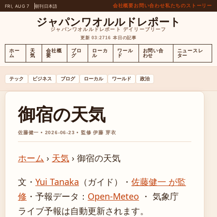
会社概要
お問い合わせ
私たちのストーリー
FRI, AUG 7
朝刊
日本語
ジャパンワオルルドレポート
ジャパンワオルルドレポート デイリーブリーフ
更新 03:27
16 本日の記事
ホー
天
会社概
ブロ
ローカ
ワール
お問い合
ニュースレ
ム
気
要
グ
ル
ド
わせ
ター
テック
ビジネス
ブログ
ローカル
ワールド
政治
御宿の天気
佐藤健一 • 2026-06-23 • 監修 伊藤 芽衣
ホーム
›
天気
›
御宿の天気
文・
Yui Tanaka
（ガイド）
・
佐藤健一 が監
修
・
予報データ：
Open-Meteo
・ 気象庁
ライブ予報は自動更新されます。