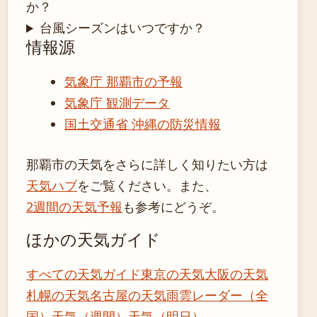
か？
台風シーズンはいつですか？
情報源
気象庁 那覇市の予報
気象庁 観測データ
国土交通省 沖縄の防災情報
那覇市の天気をさらに詳しく知りたい方は
天気ハブ
をご覧ください。また、
2週間の天気予報
も参考にどうぞ。
ほかの天気ガイド
すべての天気ガイド
東京の天気
大阪の天気
札幌の天気
名古屋の天気
雨雲レーダー（全
国）
天気（週間）
天気（明日）