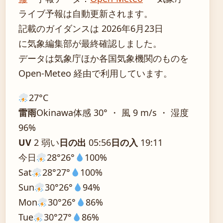
ライブ予報は自動更新されます。
記載のガイダンスは 2026年6月23日
に気象編集部が最終確認しました。
データは気象庁ほか各国気象機関のものを
Open-Meteo 経由で利用しています。
27°
C
雷雨
Okinawa
体感 30° ・ 風 9 m/s ・ 湿度
96%
UV
2 弱い
日の出
05:56
日の入
19:11
今日
28°
26°
100%
Sat
28°
27°
100%
Sun
30°
26°
94%
Mon
30°
26°
86%
Tue
30°
27°
86%