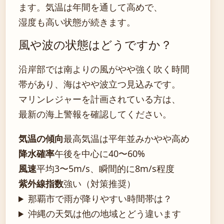
ます。気温は年間を通して高めで、
湿度も高い状態が続きます。
風や波の状態はどうですか？
沿岸部では南よりの風がやや強く吹く時間
帯があり、海はやや波立つ見込みです。
マリンレジャーを計画されている方は、
最新の海上警報を確認してください。
気温の傾向
最高気温は平年並みかやや高め
降水確率
午後を中心に40〜60%
風速
平均3〜5m/s、瞬間的に8m/s程度
紫外線指数
強い（対策推奨）
那覇市で雨が降りやすい時間帯は？
沖縄の天気は他の地域とどう違います