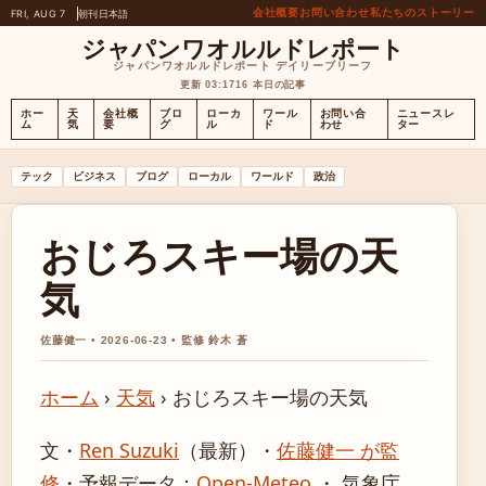
会社概要
お問い合わせ
私たちのストーリー
FRI, AUG 7
朝刊
日本語
ジャパンワオルルドレポート
ジャパンワオルルドレポート デイリーブリーフ
更新 03:17
16 本日の記事
ホー
天
会社概
ブロ
ローカ
ワール
お問い合
ニュースレ
ム
気
要
グ
ル
ド
わせ
ター
テック
ビジネス
ブログ
ローカル
ワールド
政治
おじろスキー場の天
気
佐藤健一 • 2026-06-23 • 監修 鈴木 蒼
ホーム
›
天気
›
おじろスキー場の天気
文・
Ren Suzuki
（最新）
・
佐藤健一 が監
修
・
予報データ：
Open-Meteo
・ 気象庁