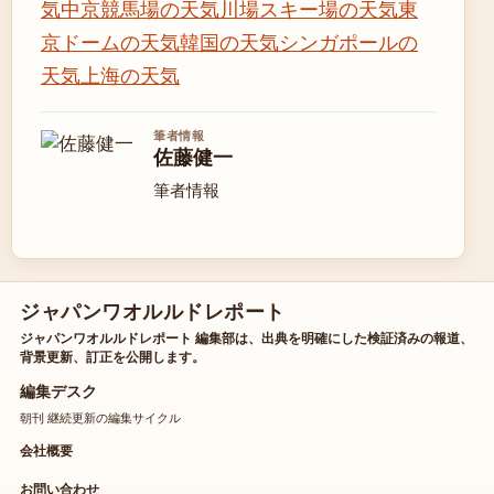
気
中京競馬場の天気
川場スキー場の天気
東
京ドームの天気
韓国の天気
シンガポールの
天気
上海の天気
筆者情報
佐藤健一
筆者情報
ジャパンワオルルドレポート
ジャパンワオルルドレポート 編集部は、出典を明確にした検証済みの報道、
背景更新、訂正を公開します。
編集デスク
朝刊 継続更新の編集サイクル
会社概要
お問い合わせ