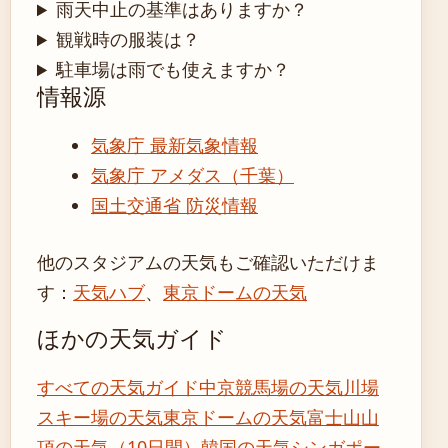
雨天中止の基準はありますか？
観戦時の服装は？
駐車場は雨でも使えますか？
情報源
気象庁 最新気象情報
気象庁 アメダス（千葉）
国土交通省 防災情報
他のスタジアムの天気もご確認いただけま
す：
天気ハブ
、
東京ドームの天気
ほかの天気ガイド
すべての天気ガイド
中京競馬場の天気
川場
スキー場の天気
東京ドームの天気
富士山山
頂の天気（10日間）
韓国の天気
シンガポー