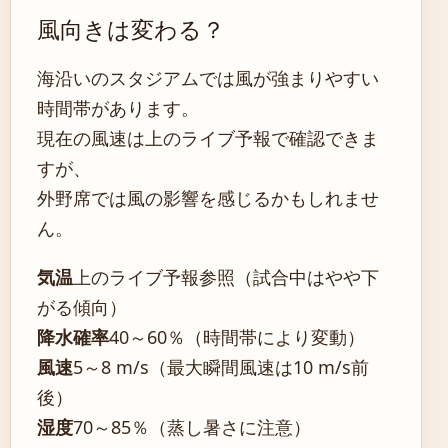
風向きは変わる？
海沿いのスタジアムでは風が強まりやすい
時間帯があります。
現在の風速は上のライブ予報で確認できま
すが、
外野席では風の影響を感じるかもしれませ
ん。
気温
上のライブ予報参照（試合中はやや下
がる傾向）
降水確率
40～60％（時間帯により変動）
風速
5～8 m/s（最大瞬間風速は10 m/s前
後）
湿度
70～85％（蒸し暑さに注意）