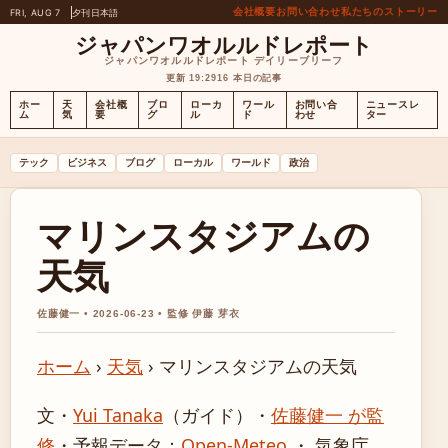
会社概要
お問い合わせ
私たちのストーリー
FRI, AUG 7
夕刊
日本語
ジャパンワオルルドレポート
ジャパンワオルルドレポート デイリーブリーフ
更新 19:29
16 本日の記事
ホー
天
会社概
ブロ
ローカ
ワール
お問い合
ニュースレ
ム
気
要
グ
ル
ド
わせ
ター
テック
ビジネス
ブログ
ローカル
ワールド
政治
マリンスタジアムの
天気
佐藤健一 • 2026-06-23 • 監修 伊藤 芽衣
ホーム
›
天気
›
マリンスタジアムの天気
文・
Yui Tanaka
（ガイド）
・
佐藤健一 が監
修
・
予報データ：
Open-Meteo
・ 気象庁