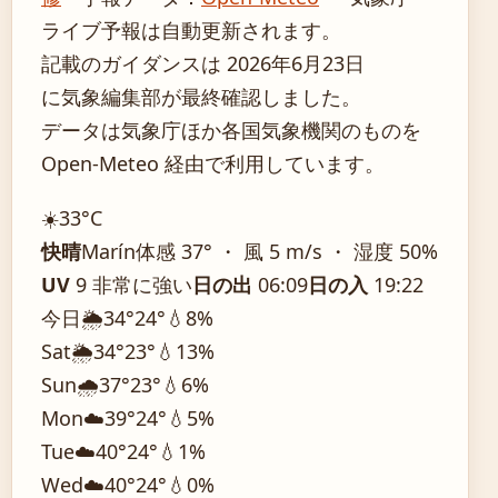
ライブ予報は自動更新されます。
記載のガイダンスは 2026年6月23日
に気象編集部が最終確認しました。
データは気象庁ほか各国気象機関のものを
Open-Meteo 経由で利用しています。
☀️
33°
C
快晴
Marín
体感 37° ・ 風 5 m/s ・ 湿度 50%
UV
9 非常に強い
日の出
06:09
日の入
19:22
今日
🌦️
34°
24°
💧8%
Sat
🌦️
34°
23°
💧13%
Sun
🌧️
37°
23°
💧6%
Mon
☁️
39°
24°
💧5%
Tue
☁️
40°
24°
💧1%
Wed
☁️
40°
24°
💧0%